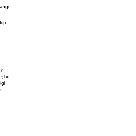
hangi
ekip
ım.
r; bu
iği
a