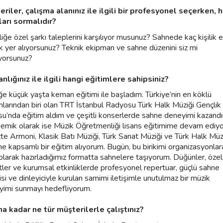
eriler, çalışma alanınız ile ilgili bir profesyonel seçerken, 
ları sormalıdır?
liğe özel şarkı taleplerini karşılıyor musunuz? Sahnede kaç kişilik 
k yer alıyorsunuz? Teknik ekipman ve sahne düzenini siz mi
ıyorsunuz?
nlığınız ile ilgili hangi eğitimlere sahipsiniz?
e küçük yaşta keman eğitimi ile başladım. Türkiye’nin en köklü
larından biri olan TRT İstanbul Radyosu Türk Halk Müziği Gençlik
u’nda eğitim aldım ve çeşitli konserlerde sahne deneyimi kazand
mik olarak ise Müzik Öğretmenliği lisans eğitimime devam ediyo
te Armoni, Klasik Batı Müziği, Türk Sanat Müziği ve Türk Halk Müz
ne kapsamlı bir eğitim alıyorum. Bugün, bu birikimi organizasyonlar
olarak hazırladığımız formatta sahnelere taşıyorum. Düğünler, özel
ler ve kurumsal etkinliklerde profesyonel repertuar, güçlü sahne
isi ve dinleyiciyle kurulan samimi iletişimle unutulmaz bir müzik
yimi sunmayı hedefliyorum.
na kadar ne tür müşterilerle çalıştınız?