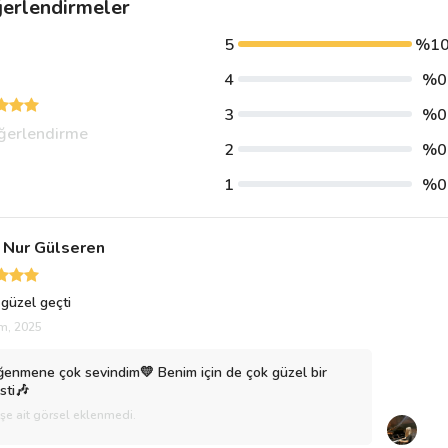
erlendirmeler
5
%1
4
%0
3
%0
ğerlendirme
2
%0
1
%0
 Nur Gülseren
güzel geçti
m, 2025
enmene çok sevindim💛 Benim için de çok güzel bir
sti🎶
işe ait görsel eklenmedi.