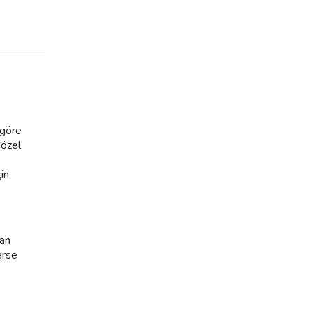
 göre
 özel
çin
dan
erse