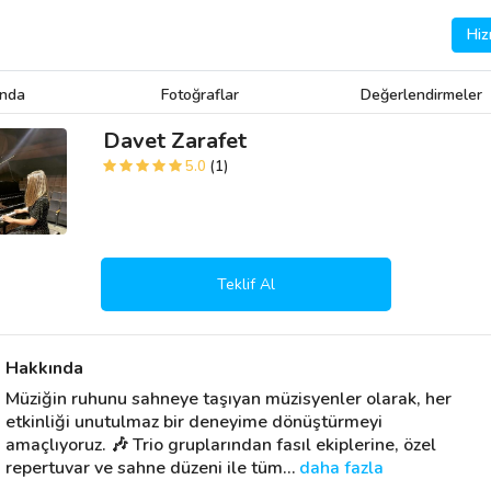
Hiz
ında
Fotoğraflar
Değerlendirmeler
Davet Zarafet
5.0
(1)
Teklif Al
Hakkında
Müziğin ruhunu sahneye taşıyan müzisyenler olarak, her 
etkinliği unutulmaz bir deneyime dönüştürmeyi 
amaçlıyoruz. 🎶 Trio gruplarından fasıl ekiplerine, özel 
repertuvar ve sahne düzeni ile tüm
… 
daha fazla