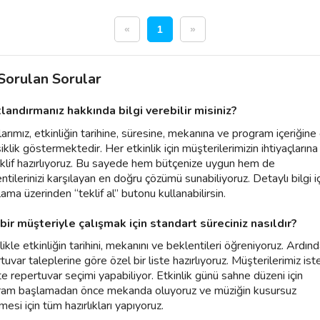
«
1
»
 Sorulan Sorular
tlandırmanız hakkında bilgi verebilir misiniz?
larımız, etkinliğin tarihine, süresine, mekanına ve program içeriğine
iklik göstermektedir. Her etkinlik için müşterilerimizin ihtiyaçlarına
eklif hazırlıyoruz. Bu sayede hem bütçenize uygun hem de
ntilerinizi karşılayan en doğru çözümü sunabiliyoruz. Detaylı bilgi i
ama üzerinden “teklif al” butonu kullanabilirsin.
 bir müşteriyle çalışmak için standart süreciniz nasıldır?
ikle etkinliğin tarihini, mekanını ve beklentileri öğreniyoruz. Ardın
tuvar taleplerine göre özel bir liste hazırlıyoruz. Müşterilerimiz ist
kte repertuvar seçimi yapabiliyor. Etkinlik günü sahne düzeni için
ram başlamadan önce mekanda oluyoruz ve müziğin kusursuz
emesi için tüm hazırlıkları yapıyoruz.