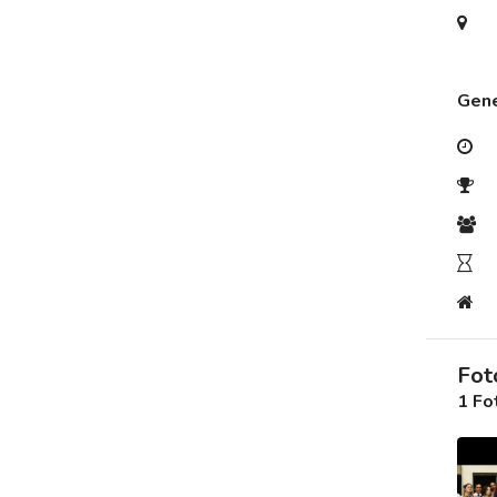
Destek
Gene
İletişim
Kariyer
Blog
Fot
1 Fo