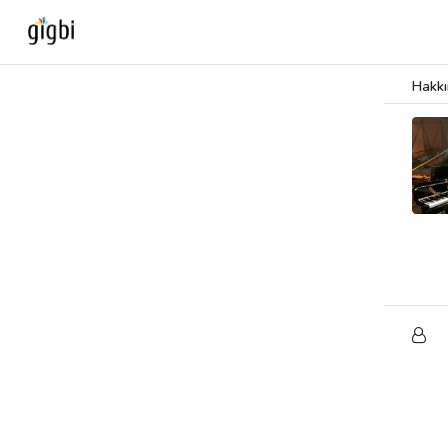
Hakk
Anasayfa
Giriş Yap
Kayıt Ol
Kategoriler
🎈
Biz Kimiz?
🧐
Nasıl Çalışır?
🌟
Müşteri Değerlendirmeleri