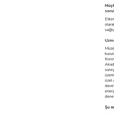
Müşt
soru
Etkin
olara
sağl
Uzma
Müziğ
kurum
Koros
Akade
süreç
üzeri
özel 
davet
enerj
dene
Şu a