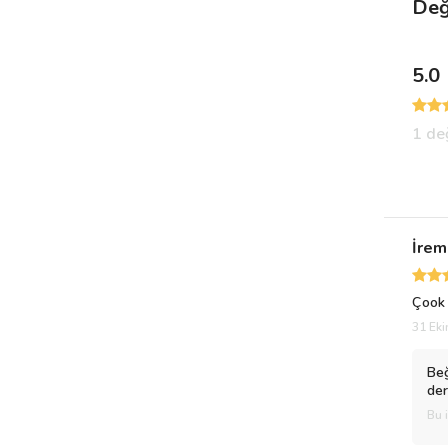
Değ
5.0
1 de
İrem
Çook 
31 Eki
Beğ
der
Bu 