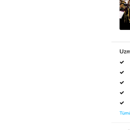
Uzm
Tümü