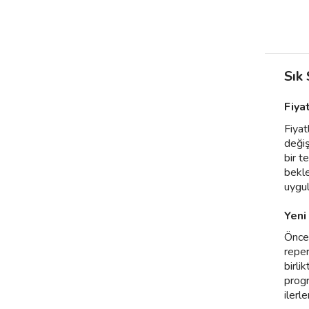
Sık
Fiya
Fiyat
değiş
bir t
bekle
uygul
Yeni
Öncel
reper
birli
prog
ilerl