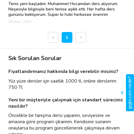
Tenis yeni başladım. Muhammet Hocamdan ders alıyorum.
Neşesiyle bilgisiyle beni tenise aşıkk etti. Her hafta ders
günümü bekliyorum. Süper bi hobi herkesee öneririm
09 Mart, 2026
«
1
»
Sık Sorulan Sorular
Fiyatlandırmanız hakkında bilgi verebilir misiniz?
gigbi.com nedir?
Yüz yüze dersler için saatlik 1000 tl, online derslerim
750 Tl
Yeni bir müşteriyle çalışmak için standart süreciniz
nasıldır?
Öncelikle bir tanışma dersi yaparım, seviyesine ve
amacına göre program çıkarırım. Kendisine sunarım
onaylarsa bu program güncellenerek çalışmaya devam