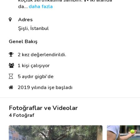
koçluk sertifikasına sahibim. 🎾 İki alanda 
da
… 
daha fazla
Adres
Destek
Şişli, İstanbul
İletişim
Genel Bakış
Kariyer
2 kez değerlendirildi.
Blog
1 kişi çalışıyor
5 aydır gigbi'de
2019 yılında işe başladı
Fotoğraflar ve Videolar
4 Fotoğraf