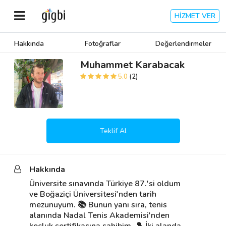
HİZMET VER
Hakkında
Fotoğraflar
Değerlendirmeler
Anasayfa
Muhammet Karabacak
5.0
(2)
Giriş Yap
Kayıt Ol
Teklif Al
Kategoriler
Hakkında
🎈
Biz Kimiz?
Üniversite sınavında Türkiye 87.'si oldum 
ve Boğaziçi Üniversitesi'nden tarih 
🧐
Nasıl Çalışır?
mezunuyum. 📚 Bunun yanı sıra, tenis 
alanında Nadal Tenis Akademisi'nden 
🌟
Müşteri Değerlendirmeleri