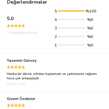
Değerlendirmeler
5
%100
5.0
4
%0
3
%0
2 değerlendirme
2
%0
1
%0
Yasemin Gürsoy
Harika bir dersti, sıfırdan başlamam ve çekinmeme rağmen
hoca çok anlayışlıydı.
09 Mart, 2026
Gizem Özdemir