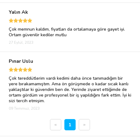
Yalın Ak
Çok memnun kaldım, fiyatları da ortalamaya göre gayet iyi.
Ortam güvenilir kediler mutlu
27 Eylül, 2023
Pınar Uslu
Çok tereddütlerim vardı kedimi daha önce tanımadığım bir
yere bırakamamıştım. Ama ön görüşmede o kadar sıcak kanlı
yaklaştılar ki güvendim ben de. Yerinde ziyaret ettiğimde de
ortamı gördüm ve profesyonel bir iş yapıldığını fark ettim. İyi ki
sizi tercih etmişim.
09 Temmuz, 2023
«
1
»