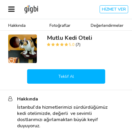
HİZMET VER
Hakkında
Fotoğraflar
Değerlendirmeler
Anasayfa
Mutlu Kedi Oteli
5.0
(7)
Giriş Yap
Kayıt Ol
Teklif Al
Kategoriler
Hakkında
🎈
Biz Kimiz?
İstanbul'da hizmetlerimizi sürdürdüğümüz 
kedi otelimizde, değerli  ve sevimli 
🧐
Nasıl Çalışır?
dostlarımızı ağırlamaktan büyük keyif 
duyuyoruz. 

🌟
Müşteri Değerlendirmeleri