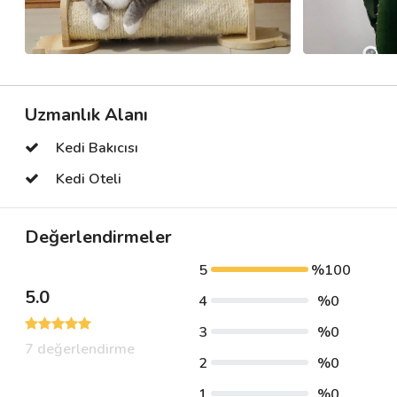
Uzmanlık Alanı
Kedi Bakıcısı
Kedi Oteli
Değerlendirmeler
5
%100
5.0
4
%0
3
%0
7 değerlendirme
2
%0
1
%0