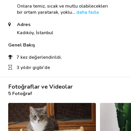
Onlara temiz, sıcak ve mutlu olabilecekleri 
bir ortam yaratarak, yoklu
… 
daha fazla
Destek
Adres
İletişim
Kadıköy, İstanbul
Genel Bakış
Kariyer
7 kez değerlendirildi.
Blog
3 yıldır gigbi'de
Fotoğraflar ve Videolar
5 Fotoğraf