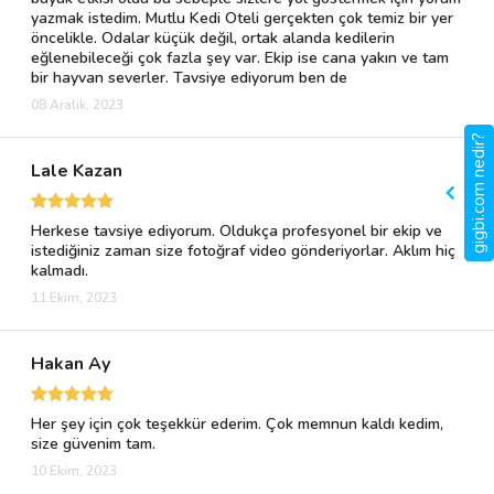
yazmak istedim. Mutlu Kedi Oteli gerçekten çok temiz bir yer
öncelikle. Odalar küçük değil, ortak alanda kedilerin
eğlenebileceği çok fazla şey var. Ekip ise cana yakın ve tam
bir hayvan severler. Tavsiye ediyorum ben de
08 Aralık, 2023
gigbi.com nedir?
Lale Kazan
Herkese tavsiye ediyorum. Oldukça profesyonel bir ekip ve
istediğiniz zaman size fotoğraf video gönderiyorlar. Aklım hiç
kalmadı.
11 Ekim, 2023
Hakan Ay
Her şey için çok teşekkür ederim. Çok memnun kaldı kedim,
size güvenim tam.
10 Ekim, 2023