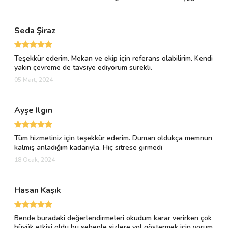
Seda Şiraz
Teşekkür ederim. Mekan ve ekip için referans olabilirim. Kendi
yakın çevreme de tavsiye ediyorum sürekli.
05 Mart, 2024
Ayşe Ilgın
Tüm hizmetiniz için teşekkür ederim. Duman oldukça memnun
kalmış anladığım kadarıyla. Hiç sitrese girmedi
18 Ocak, 2024
Hasan Kaşık
Bende buradaki değerlendirmeleri okudum karar verirken çok
büyük etkisi oldu bu sebeple sizlere yol göstermek için yorum