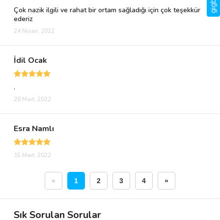
Çok nazik ilgili ve rahat bir ortam sağladığı için çok teşekkür
ederiz
24 Nisan, 2022
İdil Ocak
.
28 Mart, 2022
Esra Namlı
15 Mart, 2022
«
1
2
3
4
»
Sık Sorulan Sorular