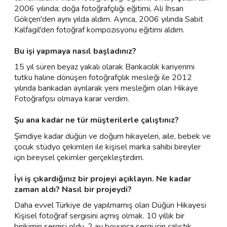
2006 yılında; doğa fotoğrafçılığı eğitimi, Ali İhsan
Gökçen'den aynı yılda aldım. Ayrıca, 2006 yılında Sabit
Kalfagil'den fotoğraf kompozisyonu eğitimi aldım.
Bu işi yapmaya nasıl başladınız?
15 yıl süren beyaz yakalı olarak Bankacılık kariyerimi
tutku haline dönüşen fotoğrafçılık mesleği ile 2012
yılında bankadan ayrılarak yeni mesleğim olan Hikaye
Fotoğrafçısı olmaya karar verdim.
Şu ana kadar ne tür müşterilerle çalıştınız?
Şimdiye kadar düğün ve doğum hikayeleri, aile, bebek ve
çocuk stüdyo çekimleri ile kişisel marka sahibi bireyler
için bireysel çekimler gerçekleştirdim.
İyi iş çıkardığınız bir projeyi açıklayın. Ne kadar
zaman aldı? Nasıl bir projeydi?
Daha evvel Türkiye de yapılmamış olan Düğün Hikayesi
Kişisel fotoğraf sergisini açmış olmak. 10 yıllık bir
birikimin sergisi oldu. 2 ay boyunca sergi için çalıştık.