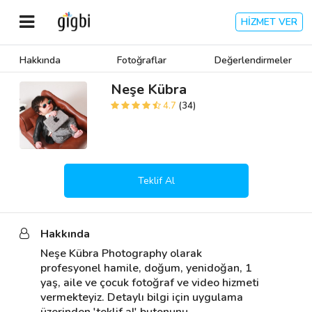
HİZMET VER
Hakkında
Fotoğraflar
Değerlendirmeler
Anasayfa
Neşe Kübra
4.7
(34)
Giriş Yap
Kayıt Ol
Teklif Al
Kategoriler
Hakkında
🎈
Biz Kimiz?
Neşe Kübra Photography olarak 
profesyonel hamile, doğum, yenidoğan, 1 
🧐
Nasıl Çalışır?
yaş, aile ve çocuk fotoğraf ve video hizmeti 
vermekteyiz. Detaylı bilgi için uygulama 
🌟
Müşteri Değerlendirmeleri