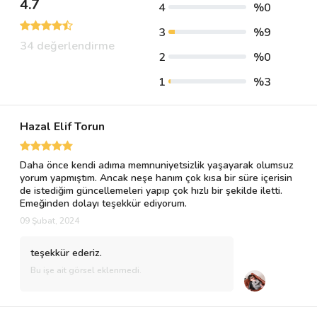
4.7
4
%0
3
%9
34 değerlendirme
2
%0
1
%3
Hazal Elif Torun
Daha önce kendi adıma memnuniyetsizlik yaşayarak olumsuz
yorum yapmıştım. Ancak neşe hanım çok kısa bir süre içerisin
de istediğim güncellemeleri yapıp çok hızlı bir şekilde iletti.
Emeğinden dolayı teşekkür ediyorum.
09 Şubat, 2024
teşekkür ederiz.
Bu işe ait görsel eklenmedi.