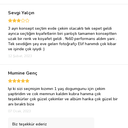
Sevgi Yalçın
3 ayrı konsept seçtim evde çekim olacaktı tek sepet geldi
ayrıca seçtiğim kıyafetlerin biri yanlıştı tamamen konseptten
uzak bir renk ve koyafet geldi . %60 performans aldım yani .
Tek sevdiğim şey eve gelen fotoğrafçı Elif hanımdı çok kibar
ve işinde çok iyiydi :)
12 Şubat, 2023
Mumine Genç
Iyi ki sizi seçmişim kızımın 1 yaş dogumgunu için çekim
yaptiridim ve cok memnun kaldım kubra hanıma çok
teşekkürler çok güzel çekimler ve albüm harika çok güzel bir
anı bıraktı bize
07 Ocak, 2023
Biz teşekkür ederiz