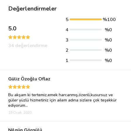
Değerlendirmeler
5
%100
5.0
4
%0
3
%0
34 değerlendirme
2
%0
1
%0
Güliz Özoğlu Oflaz
Bu akşam ki tertemiz,emek harcanmış,özenli,kusursuz ve
güler yüzlü hizmetiniz için ailem adına sizlere çok teşekkür
ediyorum...
19 Ocak, 2020
Nilgün Görgülü