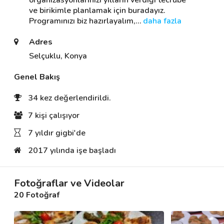
organizasyonlarınızı yılların verdiği tecrübe 
ve birikimle planlamak için buradayız. 
Programınızı biz hazırlayalım,
… 
daha fazla
Destek
Adres
İletişim
Selçuklu, Konya
Genel Bakış
Kariyer
34 kez değerlendirildi.
Blog
7 kişi çalışıyor
7 yıldır gigbi'de
2017 yılında işe başladı
Fotoğraflar ve Videolar
20 Fotoğraf