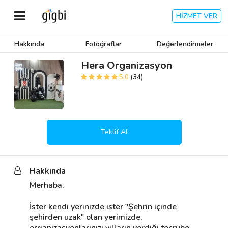
HİZMET VER
Hakkında
Fotoğraflar
Değerlendirmeler
Anasayfa
Hera Organizasyon
5.0
(34)
Giriş Yap
Kayıt Ol
Teklif Al
Kategoriler
Hakkında
🎈
Biz Kimiz?
Merhaba,

🧐
Nasıl Çalışır?
İster kendi yerinizde ister "Şehrin içinde 
şehirden uzak" olan yerimizde, 
🌟
Müşteri Değerlendirmeleri