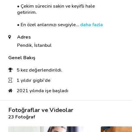
• Çekim sürecini sakin ve keyifli hale 
getiririm. 

Destek
• En özel anlarınızı sevgiyle
… 
daha fazla
İletişim
Adres
Pendik, İstanbul
Kariyer
Genel Bakış
Blog
5 kez değerlendirildi.
1 yıldır gigbi'de
2021 yılında işe başladı
Fotoğraflar ve Videolar
23 Fotoğraf