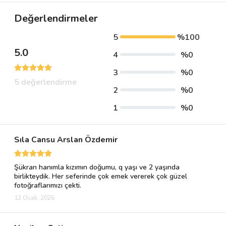
Değerlendirmeler
5
%100
5.0
4
%0
3
%0
5 değerlendirme
2
%0
1
%0
Sıla Cansu Arslan Özdemir
Şükran hanımla kızımın doğumu, q yaşı ve 2 yaşında
birlikteydik. Her seferinde çok emek vererek çok güzel
fotoğraflarımızı çekti.
12 Ocak, 2026