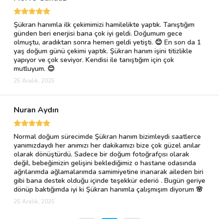
Şükran hanımla ilk çekimimizi hamilelikte yaptık. Tanıştığım
günden beri enerjisi bana çok iyi geldi. Doğumum gece
olmuştu, aradıktan sonra hemen geldi yetişti. 😊 En son da 1
yaş doğum günü çekimi yaptık. Şükran hanım işini titizlikle
yapıyor ve çok seviyor. Kendisi ile tanıştığım için çok
mutluyum. 😊
25 Aralık, 2025
Nuran Aydın
Normal doğum sürecimde Şükran hanım bizimleydi saatlerce
yanımızdaydı her anımızı her dakikamızı bize çok güzel anılar
olarak dönüştürdü. Sadece bir doğum fotoğrafçısı olarak
değil, bebeğimizin gelişini beklediğimiz o hastane odasında
ağrılarımda ağlamalarımda samimiyetine inanarak aileden biri
gibi bana destek olduğu içinde teşekkür ederiö . Bugün geriye
dönüp baktığımda iyi ki Şükran hanımla çalışmışım diyorum 🌸
25 Aralık, 2025