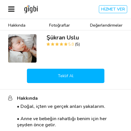
HİZMET VER
Hakkında
Fotoğraflar
Değerlendirmeler
Anasayfa
Şükran Uslu
5.0
(5)
Giriş Yap
Kayıt Ol
Teklif Al
Kategoriler
Hakkında
🎈
Biz Kimiz?
• Doğal, içten ve gerçek anları yakalarım. 

🧐
Nasıl Çalışır?
• Anne ve bebeğin rahatlığı benim için her 
şeyden önce gelir. 

🌟
Müşteri Değerlendirmeleri