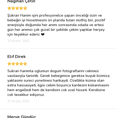
Nagihan Çetin
Şükran Hanım işini profesyonelce yapan önceliği sizin ve
bebeğin iyi hissetmesini ön planda tutan müthiş biri, pozitif
enerjisiyle doğumda her anımı sonrasında odada ve ertesi
gün her anımızı çok güzel bir şekilde çekim yaptılar herşey
için teşekkür ederiz ❤️
26 Aralık, 2025
Elif Direk
Sukran hanimla oglumun dogum fotograflarini cekmesi
vasitasiyla tanistik. Gerek bebegimize gerekse buyuk kizimiza
yaklasimi sureci yonetmesi harikaydi. Ozellikle kizima olan
extra hassasiyeti, ilgisi cekim boyunca kardesini kiskanmasini
hem engelledi hem de kendisini cok ozel hisseti. Kendisine
cok tesekkur ediyoruz.
25 Aralık, 2025
Merve Gündüz