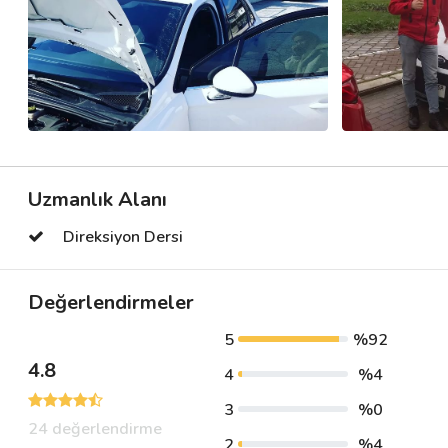
Uzmanlık Alanı
Direksiyon Dersi
Değerlendirmeler
5
%92
4.8
4
%4
3
%0
24 değerlendirme
2
%4