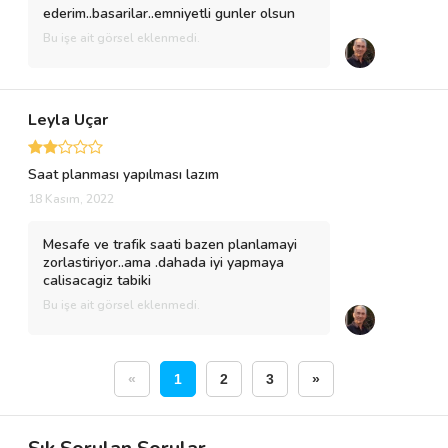
ederim..basarilar..emniyetli gunler olsun
Bu işe ait görsel eklenmedi.
Leyla Uçar
Saat planması yapılması lazım
18 Kasım, 2022
Mesafe ve trafik saati bazen planlamayi
zorlastiriyor..ama .dahada iyi yapmaya
calisacagiz tabiki
Bu işe ait görsel eklenmedi.
«
1
2
3
»