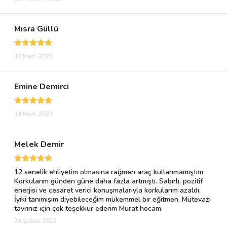
Mısra Güllü
17 Mart, 2023
Emine Demirci
14 Mart, 2023
Melek Demir
12 senelik ehliyetim olmasına rağmen araç kullanmamıştım.
Korkularım günden güne daha fazla artmıştı. Sabırlı, pozitif
enerjisi ve cesaret verici konuşmalarıyla korkularım azaldı.
İyiki tanımışım diyebileceğim mükemmel bir eğitmen. Mütevazi
tavrınız için çok teşekkür ederim Murat hocam.
24 Şubat, 2023