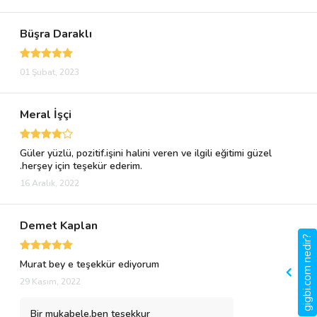
Büşra Daraklı
01 Şubat, 2023
Meral İşçi
Güler yüzlü, pozitif.işini halini veren ve ilgili eğitimi güzel
.herşey için teşekür ederim.
16 Aralık, 2022
Demet Kaplan
gigbi.com nedir?
Murat bey e teşekkür ediyorum
29 Kasım, 2022
Bir mukabele.ben tesekkur