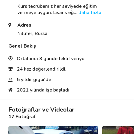
Kurs tecrübemiz her seviyede eğitim 
vermeye uygun. Lisans eğ
… 
daha fazla
Destek
Adres
İletişim
Nilüfer, Bursa
Genel Bakış
Kariyer
Ortalama 3 günde teklif veriyor
Blog
24 kez değerlendirildi.
5 yıldır gigbi'de
2021 yılında işe başladı
Fotoğraflar ve Videolar
17 Fotoğraf