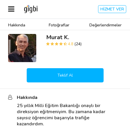
HİZMET VER
Hakkında
Fotoğraflar
Değerlendirmeler
Anasayfa
Murat K.
4.8
(24)
Giriş Yap
Kayıt Ol
Teklif Al
Kategoriler
Hakkında
🎈
Biz Kimiz?
25 yıllık Milli Eğitim Bakanlığı onaylı bir 
direksiyon eğitmeniyim. Bu zamana kadar 
🧐
Nasıl Çalışır?
sayısız öğrencimi başarıyla trafiğe 
kazandırdım.

🌟
Müşteri Değerlendirmeleri