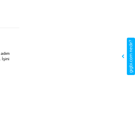
gigbi.com nedir?
m adım
İşini