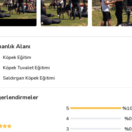
anlık Alanı
Köpek Eğitim
Köpek Tuvalet Eğitimi
Saldırgan Köpek Eğitimi
erlendirmeler
5
%1
4
%0
3
%0