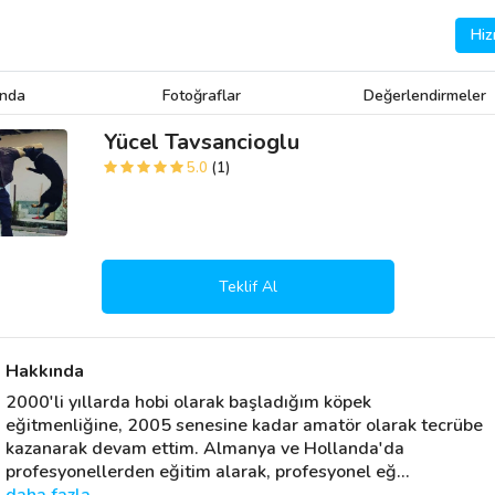
Hiz
ında
Fotoğraflar
Değerlendirmeler
Yücel Tavsancioglu
5.0
(1)
Teklif Al
Hakkında
2000'li yıllarda hobi olarak başladığım köpek 
eğitmenliğine, 2005 senesine kadar amatör olarak tecrübe 
kazanarak devam ettim. Almanya ve Hollanda'da 
profesyonellerden eğitim alarak, profesyonel eğ
… 