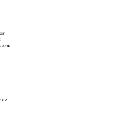
ir.
t
butonu
e ev