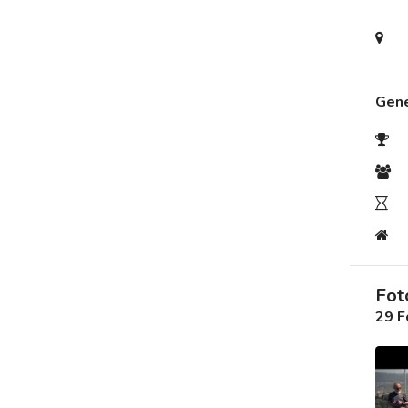
Destek
İletişim
Gene
Kariyer
Blog
Fot
29 F