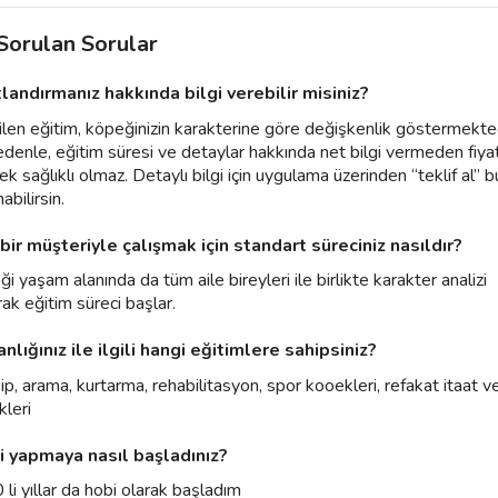
 Sorulan Sorular
tlandırmanız hakkında bilgi verebilir misiniz?
ilen eğitim, köpeğinizin karakterine göre değişkenlik göstermekted
denle, eğitim süresi ve detaylar hakkında net bilgi vermeden fiya
k sağlıklı olmaz. Detaylı bilgi için uygulama üzerinden “teklif al” 
abilirsin.
 bir müşteriyle çalışmak için standart süreciniz nasıldır?
i yaşam alanında da tüm aile bireyleri ile birlikte karakter analizi
ak eğitim süreci başlar.
nlığınız ile ilgili hangi eğitimlere sahipsiniz?
kip, arama, kurtarma, rehabilitasyon, spor kooekleri, refakat itaat v
leri
şi yapmaya nasıl başladınız?
li yıllar da hobi olarak başladım