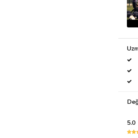
Uzm
Değ
5.0