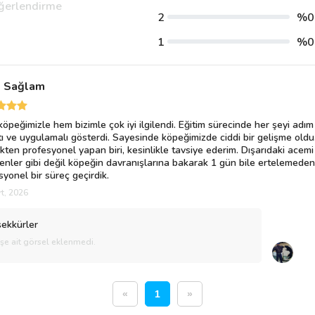
ğerlendirme
2
%0
1
%0
s Sağlam
öpeğimizle hem bizimle çok iyi ilgilendi. Eğitim sürecinde her şeyi adı
tı ve uygulamalı gösterdi. Sayesinde köpeğimizde ciddi bir gelişme oldu. 
kten profesyonel yapan biri, kesinlikle tavsiye ederim. Dışarıdaki acemi
enler gibi değil köpeğin davranışlarına bakarak 1 gün bile ertelemeden
syonel bir süreç geçirdik.
t, 2026
ekkürler
işe ait görsel eklenmedi.
«
1
»