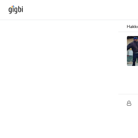
Hakk
Anasayfa
Giriş Yap
Kayıt Ol
Kategoriler
🎈
Biz Kimiz?
🧐
Nasıl Çalışır?
🌟
Müşteri Değerlendirmeleri