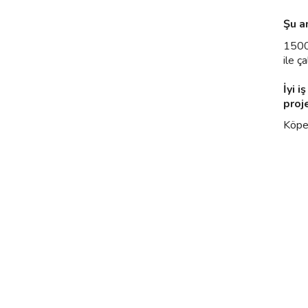
Şu a
1500 
ile ç
İyi i
proj
Köpek