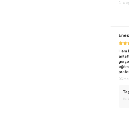
1 de
Ene
Hem k
anlat
gerçe
eğitm
profe
06 Mar
Teş
Bu 