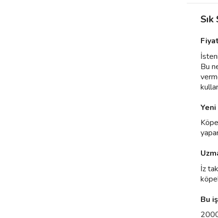
Sık
Fiya
İsten
Bu ne
verme
kullan
Yeni
Köpeğ
yapar
Uzma
İz ta
köpek
Bu i
2000 