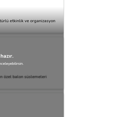
türlü etkinlik ve organizasyon
hazır.
celeyebilirsin.
in özel balon süslemeleri