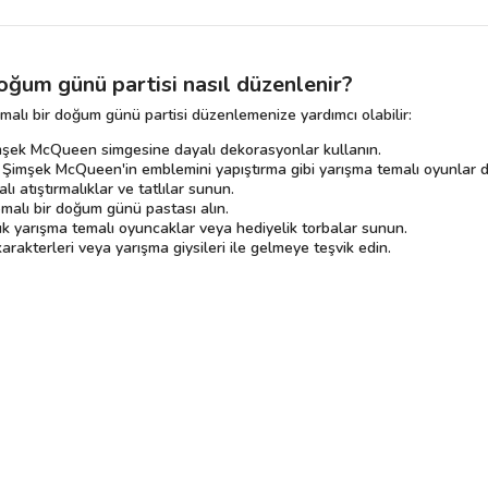
ğum günü partisi nasıl düzenlenir?
lı bir doğum günü partisi düzenlemenize yardımcı olabilir:
imşek McQueen simgesine dayalı dekorasyonlar kullanın.
a Şimşek McQueen'in emblemini yapıştırma gibi yarışma temalı oyunlar 
 atıştırmalıklar ve tatlılar sunun.
alı bir doğum günü pastası alın.
üçük yarışma temalı oyuncaklar veya hediyelik torbalar sunun.
karakterleri veya yarışma giysileri ile gelmeye teşvik edin.