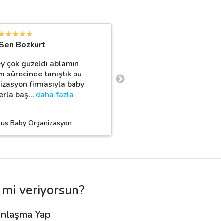
İ
Sen Bozkurt
İpek Laçinkaya
y çok güzeldi ablamın
Doğum odası süsleme
 sürecinde tanıştık bu
organizasyonu için Vale
izasyon firmasıyla baby
Event ile çalıştık. Çok tat
rla baş
…
daha fazla
ilgiliydiler.
…
daha fazla
tus Baby Organizasyon
Valentes Event
mi veriyorsun?
nlaşma Yap