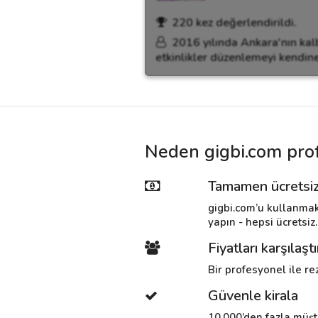
220 kez değerlendirildi.
2016 yılında Ankara'nın kalb
etkinlikler düzenlemeyi kendine
Neden gigbi.com prof
Tamamen ücretsi
gigbi.com’u kullanmak
yapın - hepsi ücretsiz.
Fiyatları karşılaştı
Bir profesyonel ile rez
Güvenle kirala
10.000’den fazla müşt