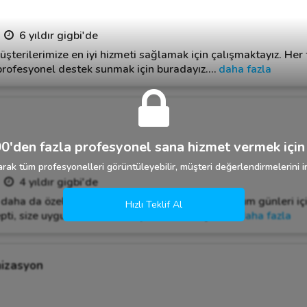
6 yıldır gigbi'de
üşterilerimize en iyi hizmeti sağlamak için çalışmaktayız. Her 
e profesyonel destek sunmak için buradayız.
…
daha fazla
0'den fazla profesyonel sana hizmet vermek için 
rak tüm profesyonelleri görüntüleyebilir, müşteri değerlendirmelerini in
4 yıldır gigbi'de
e daha da özel. Baby shower, cinsiyet partisi, doğum günleri iç
Hızlı Teklif Al
pti, size uygun olarak hazırlıyoruz. 🎈 Bütçeniz
…
daha fazla
nizasyon