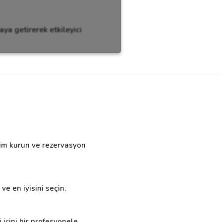
ya getirerek etkileyici
işim kurun ve rezervasyon
ve en iyisini seçin.
 işini bir profesyonele