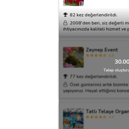
82 kez değerlendirildi.
Destek
2008'den beri, siz değerli m
ihtiyacınızda kaliteli hizmet v
İletişim
Kariyer
Zeynep Event
4.8
Blog
30.00
Talep oluştura
77 kez değerlendirildi.
Özel günleriniz artık biziml
yapıyoruz. Hayal ettiğiniz konse
Tatlı Telaşe Orga
4.9