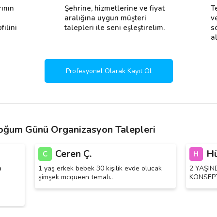
rının
Şehrine, hizmetlerine ve fiyat
T
i
aralığına uygun müşteri
v
filini
talepleri ile seni eşleştirelim.
s
al
Profesyonel Olarak Kayıt Ol
ğum Günü Organizasyon Talepleri
Ceren Ç.
Hü
C
H
a
1 yaş erkek bebek 30 kişilik evde olucak
2 YAŞIN
şimşek mcqueen temalı..
KONSEP
ı