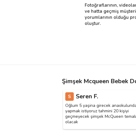
Fotoğraflarının, videola
ve hatta geçmiş müşter
yorumlarının olduğu pro
oluştur.
Şimşek Mcqueen Bebek Do
Seren F.
S
Oğlum 5 yaşina girecek anaokulund
yapmak istiyoruz tahmini 20 kişiyi
geçmeyecek şimşek McQueen temal
olacak