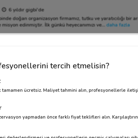
6 yıldır gigbi'de
inde doğan organizasyon firmamız, tutku ve yaratıcılığı bir ara
 misyon edinmiştir. İlk günkü heyecanımızı ve
…
daha fazla
esyonellerini tercih etmelisin?
z
 tamamen ücretsiz. Maliyet tahmini alın, profesyonellerle ilet
r
ervasyon yapmadan önce farklı fiyat teklifleri alın. Karşılaştırın 
eri değerlendirmesi ve profesyonellerin geçmiş çalışmaları gibi