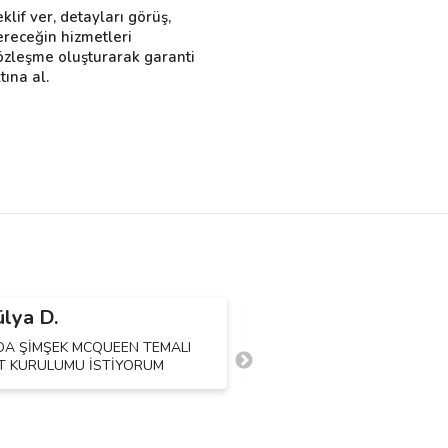
eklif ver, detayları görüş,
ereceğin hizmetleri
özleşme oluşturarak garanti
tına al.
lya D.
Nurcihan A.
N
DA ŞİMŞEK MCQUEEN TEMALI
3 yaş olucak erkek konsept ş
T KURULUMU İSTİYORUM
MCQUEEN