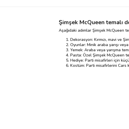
Şimşek McQueen temalı do
Aşağıdaki adımlar Şimşek McQueen tema
Dekorasyon: Kırmızı, mavi ve Ş
Oyunlar: Minik araba yarışı vey
Yemek: Araba veya yarışma temalı
Pasta: Özel Şimşek McQueen tem
Hediye: Parti misafirleri için k
Kostüm: Parti misafirlerini Cars 