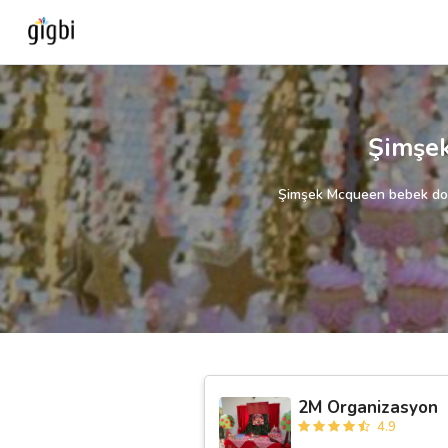
Anasayfa
Şimşe
Giriş Yap
Şimşek Mcqueen bebek doğum
Kayıt Ol
Kategoriler
🎈
Biz Kimiz?
🧐
Nasıl Çalışır?
2M Organizasyon
4.9
🌟
Müşteri Değerlendirmeleri