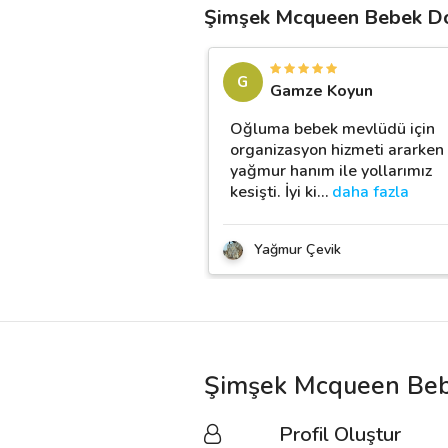
Şimşek Mcqueen Bebek Do
G
Gamze Koyun
Oğluma bebek mevlüdü için
organizasyon hizmeti ararken
yağmur hanım ile yollarımız
kesişti. İyi ki
…
daha fazla
Yağmur Çevik
Şimşek Mcqueen Beb
Profil Oluştur