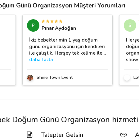
ğum Günü Organizasyon Müşteri Yorumları
P
S
Pınar Aydoğan
İkiz bebeklerimin 1 yaş doğum
Herşe
günü organizasyonu için kendileri
doğum
ile çalıştık. Herşey tek kelime ile
…
organ
daha fazla
showe
Shine Town Event
Lo
ek Doğum Günü Organizasyon hizmeti 
Talepler Gelsin
A