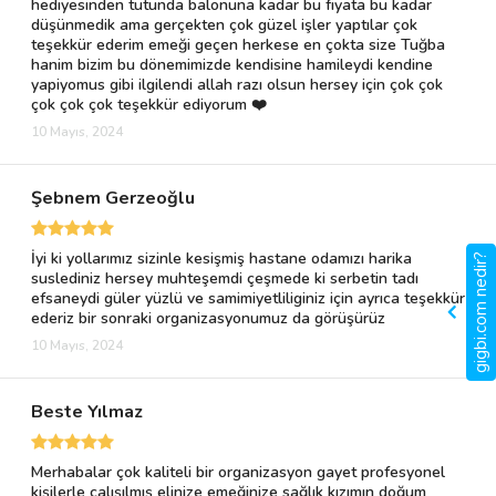
hediyesinden tutunda balonuna kadar bu fiyata bu kadar
düşünmedik ama gerçekten çok güzel işler yaptılar çok
teşekkür ederim emeği geçen herkese en çokta size Tuğba
hanim bizim bu dönemimizde kendisine hamileydi kendine
yapiyomus gibi ilgilendi allah razı olsun hersey için çok çok
çok çok çok teşekkür ediyorum ❤️
10 Mayıs, 2024
Şebnem Gerzeoğlu
İyi ki yollarımız sizinle kesişmiş hastane odamızı harika
gigbi.com nedir?
suslediniz hersey muhteşemdi çeşmede ki serbetin tadı
efsaneydi güler yüzlü ve samimiyetliliginiz için ayrıca teşekkür
ederiz bir sonraki organizasyonumuz da görüşürüz
10 Mayıs, 2024
Beste Yılmaz
Merhabalar çok kaliteli bir organizasyon gayet profesyonel
kişilerle çalışılmış elinize emeğinize sağlık kızımın doğum