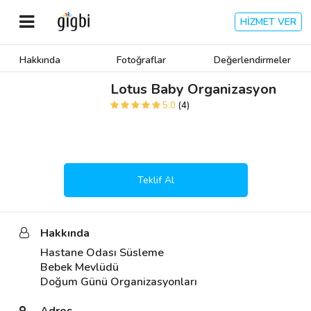
HİZMET VER
Hakkında
Fotoğraflar
Değerlendirmeler
Anasayfa
Lotus Baby Organizasyon
5.0
(4)
Giriş Yap
Kayıt Ol
Teklif Al
Kategoriler
Hakkında
🎈
Biz Kimiz?
Hastane Odası Süsleme

Bebek Mevlüdü

🧐
Nasıl Çalışır?
Doğum Günü Organizasyonları
🌟
Müşteri Değerlendirmeleri