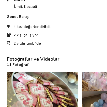
Adres
İzmit, Kocaeli
Destek
Genel Bakış
İletişim
4 kez değerlendirildi.
2 kişi çalışıyor
Kariyer
2 yıldır gigbi'de
Blog
Fotoğraflar ve Videolar
11 Fotoğraf