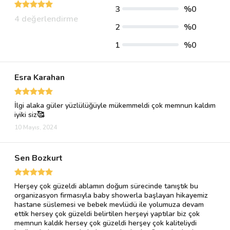
3
%0
4 değerlendirme
2
%0
1
%0
Esra Karahan
İlgi alaka güler yüzlülüğüyle mükemmeldi çok memnun kaldım
iyiki siz🥰
10 Mayıs, 2024
Sen Bozkurt
Herşey çok güzeldi ablamın doğum sürecinde tanıştık bu
organizasyon firmasıyla baby showerla başlayan hikayemiz
hastane süslemesi ve bebek mevlüdü ile yolumuza devam
ettik hersey çok güzeldi belirtilen herşeyi yaptılar biz çok
memnun kaldık hersey çok güzeldi herşey çok kaliteliydi