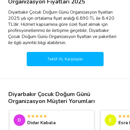
Organizasyon Fiyatları 2025
Diyarbakır Çocuk Doğum Günü Organizasyon fiyatları
2025 yılı için ortalama fiyat aralığı 6.890 TL ile 8.420
TL’dir. Hizmet kapsamına göre özel fiyat almak için
profesyonellerimiz ile iletişime geçebilir, Diyarbakır
Çocuk Doğum Günü Organizasyon fiyatları ve paketleri
ile ilgili ayrıntılı bilgi alabilirsin.
Teklif Al, Karşılaştır
Diyarbakır Çocuk Doğum Günü
Organizasyon Müşteri Yorumları
D
E
Didar Kabala
Esra 