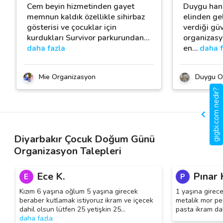
Cem beyin hizmetinden gayet
Duygu hanı
memnun kaldık özellikle sihirbaz
elinden ge
gösterisi ve çocuklar için
verdiği gü
kurdukları Survivor parkurundan
…
organizasy
daha fazla
en
…
daha f
Mie Organizasyon
Duygu O
gigbi.com nedir?
Diyarbakır Çocuk Doğum Günü
Organizasyon Talepleri
Ece K.
Pınar 
E
P
Kızım 6 yaşına oğlum 5 yaşına girecek
1 yaşına girec
beraber kutlamak istiyoruz ikram ve içecek
metalik mor pe
dahil olsun lütfen 25 yetişkin 25
…
pasta ikram da
daha fazla