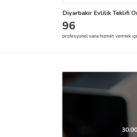
Diyarbakır Evlilik Teklifi
Destek
96
İletişim
profesyonel sana hizmet vermek için h
Kariyer
Blog
30.00