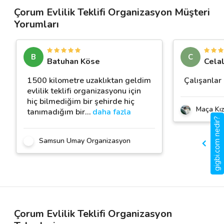
Çorum Evlilik Teklifi Organizasyon Müşteri
Yorumları
B
C
Batuhan Köse
Cela
1500 kilometre uzaklıktan geldim
Çalışanlar 
evlilik teklifi organizasyonu için
hiç bilmediğim bir şehirde hiç
Maça Kız
tanımadığım bir
…
daha fazla
gigbi.com nedir?
Samsun Umay Organizasyon
Çorum Evlilik Teklifi Organizasyon