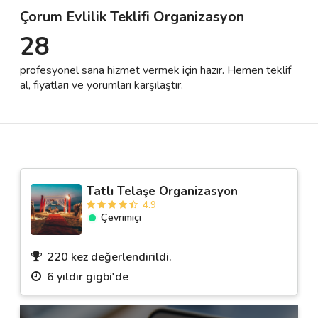
Çorum Evlilik Teklifi Organizasyon
28
Destek
profesyonel sana hizmet vermek için hazır. Hemen teklif
İletişim
al, fiyatları ve yorumları karşılaştır.
Kariyer
Blog
Tatlı Telaşe Organizasyon
4.9
Çevrimiçi
220 kez değerlendirildi.
6 yıldır gigbi'de