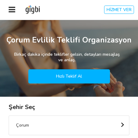
HİZMET VER
Anasayfa
Çorum Evlilik Teklifi Organizasyon
Giriş Yap
Birkaç dakika içinde teklifler gelsin, detayları mesajlaş
ve anlaş.
Kayıt Ol
Hızlı Teklif Al
Kategoriler
Şehir Seç
🎈
Biz Kimiz?
🧐
Nasıl Çalışır?
Çorum
🌟
Müşteri Değerlendirmeleri