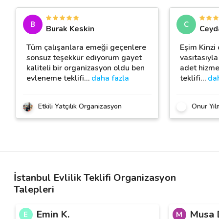
B
C
Burak Keskin
Ceyd
Tüm çalışanlara emeği geçenlere
Eşim Kinzi
sonsuz teşekkür ediyorum gayet
vasıtasıyl
kaliteli bir organizasyon oldu ben
adet hizmet
evleneme teklifi
…
daha fazla
teklifi
…
dah
Etkili Yatçılık Organizasyon
Onur Yıl
İstanbul Evlilik Teklifi Organizasyon
Talepleri
Emin K.
Musa 
E
M