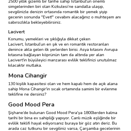
2500 yıllık gizemli bir tarihe sahip İstanbul'un önemli
simgelerinden biri olan Kızkulesi’ne sandalla ulaşıp,
sevgilinizle denizin ortasında romantik bir yemek yiyip
gecenin sonunda "Evet!" cevabını alacağınız o muhteşem anı
sabırsızlıkla bekleyebilirsiniz.
Lacivert
Konumu, yemekleri ve şıklığıyla dikkat çeken
Lacivert, İstanbul’un en şık ve en romantik restoranları
denince akla gelen ilk yerlerden birisi. Asya kıtasını Avrupa
kıtasına bağlayan köprünün tam da altında yer alan
Lacivert'in büyüleyici manzarası evlilik teklifinizi unutulmaz
kılacaktır mutlaka.
Mona Cihangir
130 kişilik kapasitesi olan ve hem kapalı hem de açık alana
sahip Mona Cihangir'in sıcak ortamında samimi bir evlenme
teklifine ne dersiniz?
Good Mood Pera
Şişhane’de bulunan Good Mood Pera'ya 1800lerden kalma
tarihi bir bina ev sahipliği yapıyor. Canlı müzik eşliğinde bir
evlilik teklifi hayal ediyorsanız buraya bir göz atın deriz. Bu
arada caz tutkunu bir sevgiliniz varsa, Çarşamba gecelerinin