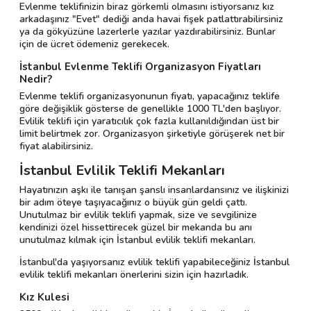
Evlenme teklifinizin biraz görkemli olmasını istiyorsanız kız
arkadaşınız "Evet" dediği anda havai fişek patlattırabilirsiniz
ya da gökyüzüne lazerlerle yazılar yazdırabilirsiniz. Bunlar
için de ücret ödemeniz gerekecek.
İstanbul Evlenme Teklifi Organizasyon Fiyatları
Nedir?
Evlenme teklifi organizasyonunun fiyatı, yapacağınız teklife
göre değişiklik gösterse de genellikle 1000 TL'den başlıyor.
Evlilik teklifi için yaratıcılık çok fazla kullanıldığından üst bir
limit belirtmek zor. Organizasyon şirketiyle görüşerek net bir
fiyat alabilirsiniz.
İstanbul Evlilik Teklifi Mekanları
Hayatınızın aşkı ile tanışan şanslı insanlardansınız ve ilişkinizi
bir adım öteye taşıyacağınız o büyük gün geldi çattı.
Unutulmaz bir evlilik teklifi yapmak, size ve sevgilinize
kendinizi özel hissettirecek güzel bir mekanda bu anı
unutulmaz kılmak için İstanbul evlilik teklifi mekanları.
İstanbul'da yaşıyorsanız evlilik teklifi yapabileceğiniz İstanbul
evlilik teklifi mekanları önerlerini sizin için hazırladık.
Kız Kulesi