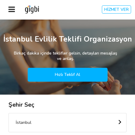
HİZMET VER
Anasayfa
İstanbul Evlilik Teklifi Organizasyon
Giriş Yap
Birkaç dakika içinde teklifler gelsin, detayları mesajlaş
ve anlaş.
Kayıt Ol
Hızlı Teklif Al
Kategoriler
Şehir Seç
🎈
Biz Kimiz?
🧐
Nasıl Çalışır?
İstanbul
🌟
Müşteri Değerlendirmeleri