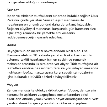
caz geceleri olduğunu unutmayın.
Sunset
Japon ve Akdeniz mutfaklarını bir arada bulabileceğiniz Ulus
Parkının içinde yer alan Sunset, eşsiz manzarası ile
hayatınızın en önemli gününü daha da anlamlı kılacaktır.
Boğazın büyüleyici manzarası karşısında gün batımının size
eşlik ettiği romantik bir yemekte sizi kimsenin
reddedemeyeceğini garanti edebiliriz.
Raika
Beyoğlu’nun en merkezi noktalarından birisi olan The
Marmara otelinin 20. katında yer alan Raika, kusursuz bir
evlenme teklifi hazırlamak için en seçkin ve romantik
mekanlar arasında ilk sıralarda yer alıyor. Türk mutfağına ait
lezzetleri kendine has modern tarzı ile yorumlayan mekanda
muhteşem boğaz manzarasına karşı sevgilinizin gözlerinin
içine bakarak o büyülü sözleri söyleyebilirsiniz.
Vogue
Zengin menüsü ile oldukça dikkat çeken Vogue, denize sıfır
konumu ile aşıkların vazgeçilmez mekanlarından birisi.
Yıldızların altında yemek yerken hayat arkadaşınızdan "Evet!"
yanıtını almak bu geceyi unutulmaz kılacaktır şüphesiz.