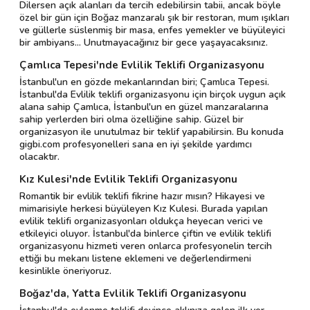
Dilersen açık alanları da tercih edebilirsin tabii, ancak böyle
özel bir gün için Boğaz manzaralı şık bir restoran, mum ışıkları
ve güllerle süslenmiş bir masa, enfes yemekler ve büyüleyici
bir ambiyans... Unutmayacağınız bir gece yaşayacaksınız.
Çamlıca Tepesi'nde Evlilik Teklifi Organizasyonu
İstanbul'un en gözde mekanlarından biri; Çamlıca Tepesi.
İstanbul'da Evlilik teklifi organizasyonu için birçok uygun açık
alana sahip Çamlıca, İstanbul'un en güzel manzaralarına
sahip yerlerden biri olma özelliğine sahip. Güzel bir
organizasyon ile unutulmaz bir teklif yapabilirsin. Bu konuda
gigbi.com profesyonelleri sana en iyi şekilde yardımcı
olacaktır.
Kız Kulesi'nde Evlilik Teklifi Organizasyonu
Romantik bir evlilik teklifi fikrine hazır mısın? Hikayesi ve
mimarisiyle herkesi büyüleyen Kız Kulesi. Burada yapılan
evlilik teklifi organizasyonları oldukça heyecan verici ve
etkileyici oluyor. İstanbul'da binlerce çiftin ve evlilik teklifi
organizasyonu hizmeti veren onlarca profesyonelin tercih
ettiği bu mekanı listene eklemeni ve değerlendirmeni
kesinlikle öneriyoruz.
Boğaz'da, Yatta Evlilik Teklifi Organizasyonu