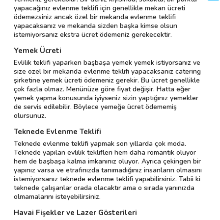
yapacağınız evlenme teklifi için genellikle mekan ücreti
ödemezsiniz ancak özel bir mekanda evlenme teklifi
yapacaksanız ve mekanda sizden başka kimse olsun
istemiyorsanız ekstra ücret ödemeniz gerekecektir.
Yemek Ücreti
Evlilik teklifi yaparken başbaşa yemek yemek istiyorsanız ve
size özel bir mekanda evlenme teklifi yapacaksanız catering
şirketine yemek ücreti ödemeniz gerekir. Bu ücret genellikle
çok fazla olmaz. Menünüze göre fiyat değişir. Hatta eğer
yemek yapma konusunda iyiyseniz sizin yaptığınız yemekler
de servis edilebilir. Böylece yemeğe ücret ödememiş
olursunuz.
Teknede Evlenme Teklifi
Teknede evlenme teklifi yapmak son yıllarda çok moda.
Teknede yapılan evlilik teklifleri hem daha romantik oluyor
hem de başbaşa kalma imkanınız oluyor. Ayrıca çekingen bir
yapınız varsa ve etrafınızda tanımadığınız insanların olmasını
istemiyorsanız teknede evlenme teklifi yapabilirsiniz. Tabii ki
teknede çalışanlar orada olacaktır ama o sırada yanınızda
olmamalarını isteyebilirsiniz.
Havai Fişekler ve Lazer Gösterileri