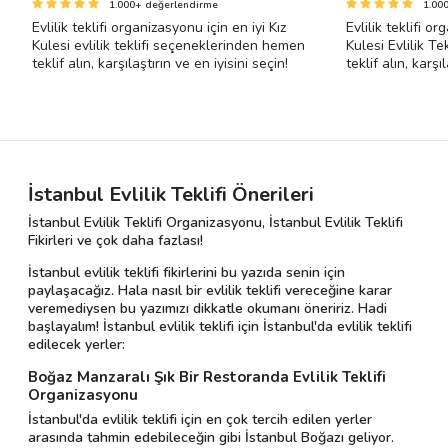
1.000+ değerlendirme
1.00
Evlilik teklifi organizasyonu için en iyi Kız
Evlilik teklifi o
Kulesi evlilik teklifi seçeneklerinden hemen
Kulesi Evlilik T
teklif alın, karşılaştırın ve en iyisini seçin!
teklif alın, karşı
İstanbul Evlilik Teklifi Önerileri
İstanbul Evlilik Teklifi Organizasyonu, İstanbul Evlilik Teklifi
Fikirleri ve çok daha fazlası!
İstanbul evlilik teklifi fikirlerini bu yazıda senin için
paylaşacağız. Hala nasıl bir evlilik teklifi vereceğine karar
veremediysen bu yazımızı dikkatle okumanı öneririz. Hadi
başlayalım! İstanbul evlilik teklifi için İstanbul'da evlilik teklifi
edilecek yerler:
Boğaz Manzaralı Şık Bir Restoranda Evlilik Teklifi
Organizasyonu
İstanbul'da evlilik teklifi için en çok tercih edilen yerler
arasında tahmin edebileceğin gibi İstanbul Boğazı geliyor.