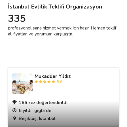
İstanbul Evlilik Teklifi Organizasyon
335
Destek
profesyonel sana hizmet vermek için hazır. Hemen teklif
İletişim
al, fiyatları ve yorumları karşılaştır.
Kariyer
Blog
Mukadder Yıldız
5.0
166 kez değerlendirildi.
5 yıldır gigbi'de
Beşiktaş, İstanbul