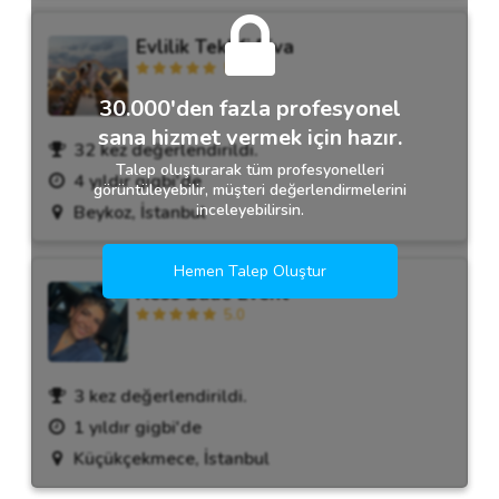
Evlilik Teklifi Riva
5.0
30.000'den fazla profesyonel
sana hizmet vermek için hazır.
32 kez değerlendirildi.
Talep oluşturarak tüm profesyonelleri
4 yıldır gigbi'de
görüntüleyebilir, müşteri değerlendirmelerini
inceleyebilirsin.
Beykoz, İstanbul
Hemen Talep Oluştur
Ness Bade Event
5.0
3 kez değerlendirildi.
1 yıldır gigbi'de
Küçükçekmece, İstanbul