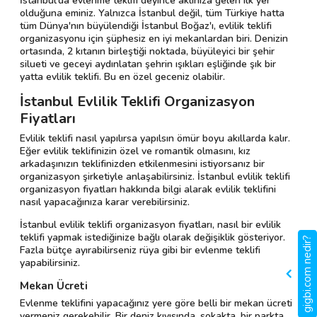
İstanbul'da evlenme teklifi deyince aklınıza gelen ilk yer
olduğuna eminiz. Yalnızca İstanbul değil, tüm Türkiye hatta
tüm Dünya'nın büyülendiği İstanbul Boğaz'ı, evlilik teklifi
organizasyonu için şüphesiz en iyi mekanlardan biri. Denizin
ortasında, 2 kıtanın birleştiği noktada, büyüleyici bir şehir
silueti ve geceyi aydınlatan şehrin ışıkları eşliğinde şık bir
yatta evlilik teklifi. Bu en özel geceniz olabilir.
İstanbul Evlilik Teklifi Organizasyon
Fiyatları
Evlilik teklifi nasıl yapılırsa yapılsın ömür boyu akıllarda kalır.
Eğer evlilik teklifinizin özel ve romantik olmasını, kız
arkadaşınızın teklifinizden etkilenmesini istiyorsanız bir
organizasyon şirketiyle anlaşabilirsiniz. İstanbul evlilik teklifi
organizasyon fiyatları hakkında bilgi alarak evlilik teklifini
nasıl yapacağınıza karar verebilirsiniz.
İstanbul evlilik teklifi organizasyon fiyatları, nasıl bir evlilik
teklifi yapmak istediğinize bağlı olarak değişiklik gösteriyor.
gigbi.com nedir?
Fazla bütçe ayırabilirseniz rüya gibi bir evlenme teklifi
yapabilirsiniz.
Mekan Ücreti
Evlenme teklifini yapacağınız yere göre belli bir mekan ücreti
vermeniz gerekebilir. Bir deniz kıyısında, sokakta, bir parkta