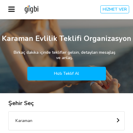
HİZMET VER
Anasayfa
Karaman Evlilik Teklifi Organizasyon
Giriş Yap
Birkaç dakika içinde teklifler gelsin, detayları mesajlaş
ve anlaş.
Kayıt Ol
Hızlı Teklif Al
Kategoriler
Şehir Seç
🎈
Biz Kimiz?
🧐
Nasıl Çalışır?
Karaman
🌟
Müşteri Değerlendirmeleri