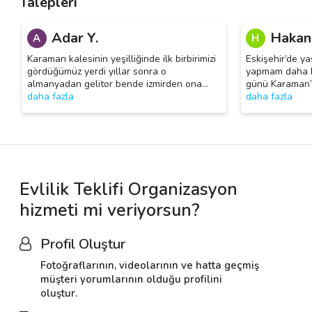
Talepleri
Adar Y.
Hakan
A
H
Karaman kalesinin yeşilliğinde ilk birbirimizi
Eskişehir’de y
gördüğümüz yerdi yıllar sonra o
yapmam daha k
almanyadan gelitor bende izmirden ona
…
günü Karaman’a
daha fazla
daha fazla
Evlilik Teklifi Organizasyon
hizmeti mi veriyorsun?
Profil Oluştur
Fotoğraflarının, videolarının ve hatta geçmiş
müşteri yorumlarının olduğu profilini
oluştur.