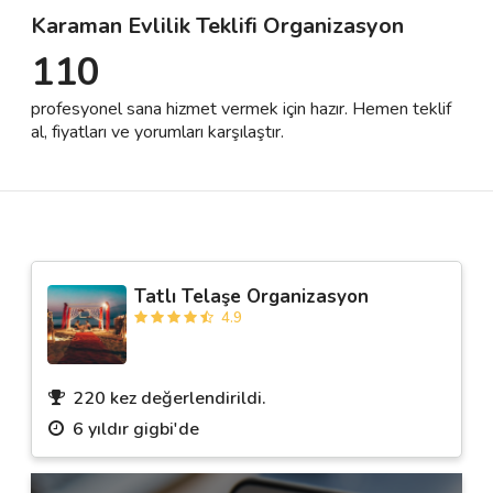
Karaman Evlilik Teklifi Organizasyon
110
Destek
profesyonel sana hizmet vermek için hazır. Hemen teklif
İletişim
al, fiyatları ve yorumları karşılaştır.
Kariyer
Blog
Tatlı Telaşe Organizasyon
4.9
220 kez değerlendirildi.
6 yıldır gigbi'de