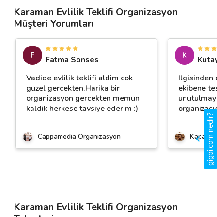
Karaman Evlilik Teklifi Organizasyon
Müşteri Yorumları
F
K
Fatma Sonses
Kuta
Vadide evlilik teklifi aldim cok
Ilgisinden
guzel gercekten.Harika bir
ekibene te
organizasyon gercekten memun
unutulmayac
kaldik herkese tavsiye ederim :)
organizasy
gigbi.com nedir?
Cappamedia Organizasyon
Kapadok
Karaman Evlilik Teklifi Organizasyon