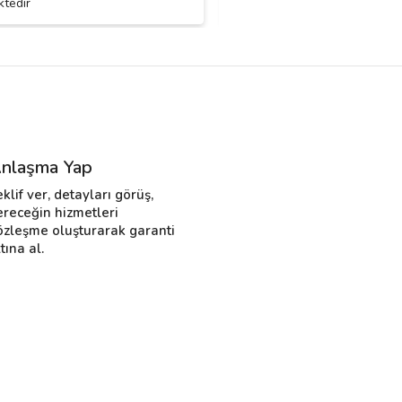
tedir
kadar
nlaşma Yap
eklif ver, detayları görüş,
ereceğin hizmetleri
özleşme oluşturarak garanti
tına al.