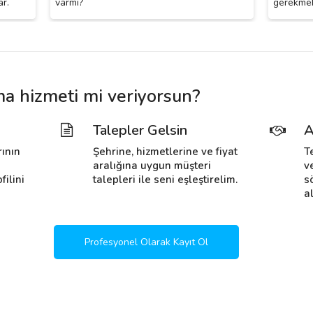
r.
varmı?
gerekmek
ma hizmeti mi veriyorsun?
Talepler Gelsin
A
rının
Şehrine, hizmetlerine ve fiyat
T
i
aralığına uygun müşteri
v
filini
talepleri ile seni eşleştirelim.
s
al
Profesyonel Olarak Kayıt Ol