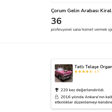
Çorum Gelin Arabası Kira
Destek
36
İletişim
profesyonel sana hizmet vermek için h
Kariyer
Blog
Tatlı Telaşe Orga
4.9
220 kez değerlendirildi.
2016 yılında Ankara'nın kalb
etkinlikler düzenlemeyi kendine