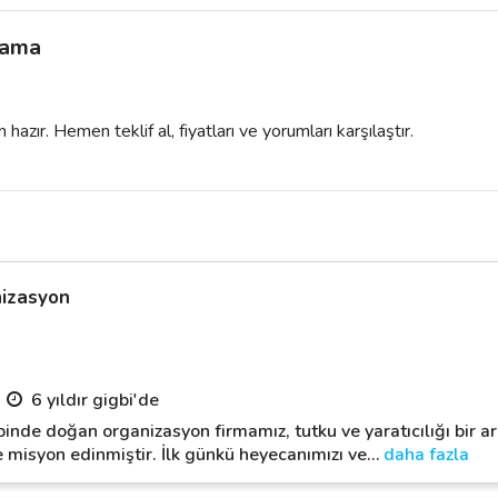
lama
azır. Hemen teklif al, fiyatları ve yorumları karşılaştır.
nizasyon
6 yıldır gigbi'de
inde doğan organizasyon firmamız, tutku ve yaratıcılığı bir ara
 misyon edinmiştir. İlk günkü heyecanımızı ve
…
daha fazla