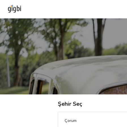
Anasayfa
Giriş Yap
Kayıt Ol
Kategoriler
🎈
Biz Kimiz?
Şehir Seç
🧐
Nasıl Çalışır?
Çorum
🌟
Müşteri Değerlendirmeleri