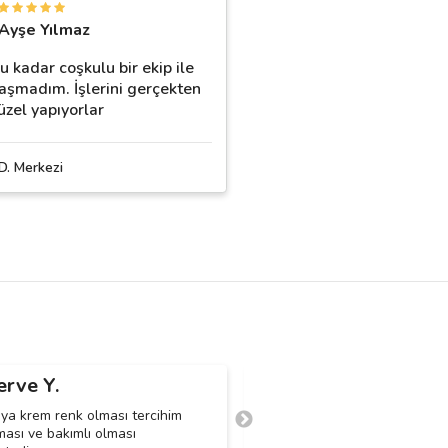
Ayşe Yılmaz
u kadar coşkulu bir ekip ile
laşmadım. İşlerini gerçekten
üzel yapıyorlar
 D. Merkezi
rve Y.
Aydın A.
A
eya krem renk olması tercihim
Düğün için lüx bir araç istiyor
ması ve bakımlı olması
kuaförden alınmasından gece 