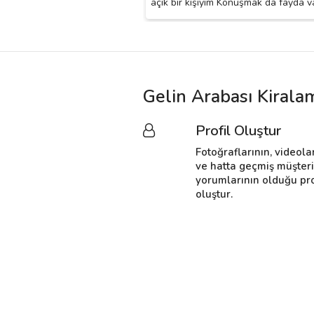
açık bir kişiyim Konuşmak da fayda va
Gelin Arabası Kirala
Profil Oluştur
Fotoğraflarının, videola
ve hatta geçmiş müşter
yorumlarının olduğu pro
oluştur.