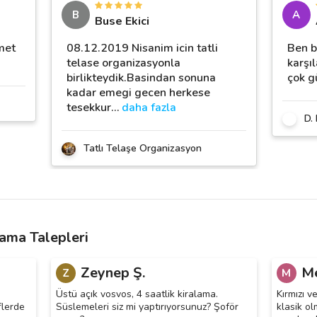
B
A
Buse Ekici
met
08.12.2019 Nisanim icin tatli
Ben b
telase organizasyonla
karşı
birlikteydik.Basindan sonuna
çok g
kadar emegi gecen herkese
tesekkur
…
daha fazla
D.
Tatlı Telaşe Organizasyon
ama Talepleri
Zeynep Ş.
Me
Z
M
Üstü açık vosvos, 4 saatlik kiralama.
Kırmızı v
flerde
Süslemeleri siz mi yaptırıyorsunuz? Şoför
klasik ol