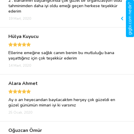
2 . Baharımın başlangıcında çok güzel bir organizasyon oldu
gigbi.com nedir?
tahminimden daha iyi oldu emeği geçen herkese teşekkür
ederim
19 Mart, 2020
Hülya Kuyucu
Ellerine emeğine sağlık canım benim bu mutluluğu bana
yaşattığınız için çok teşekkür ederim
14 Mart, 2020
Alara Ahmet
Ay o an heyecandan bayılacaktım herşey çok güzeldi en
güzel günümün mimari iyi ki varsınız ️
25 Ocak, 2020
Oğuzcan Ömür