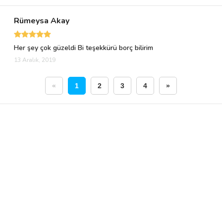
Rümeysa Akay
Her şey çok güzeldi Bi teşekkürü borç bilirim
13 Aralık, 2019
«
1
2
3
4
»