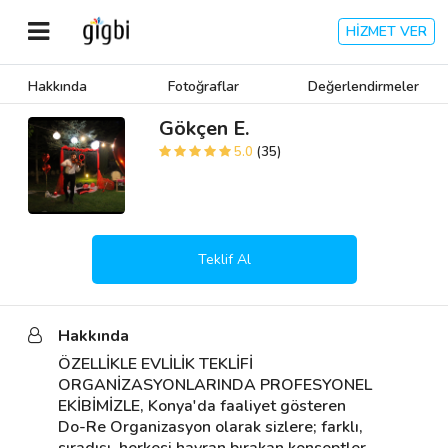
HİZMET VER
Hakkında
Fotoğraflar
Değerlendirmeler
Anasayfa
Gökçen E.
5.0
(35)
Giriş Yap
Kayıt Ol
Teklif Al
Kategoriler
Hakkında
🎈
Biz Kimiz?
ÖZELLİKLE EVLİLİK TEKLİFİ 
ORGANİZASYONLARINDA PROFESYONEL 
🧐
Nasıl Çalışır?
EKİBİMİZLE, Konya'da faaliyet gösteren 
Do-Re Organizasyon olarak sizlere; farklı, 
🌟
Müşteri Değerlendirmeleri