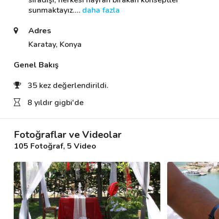
sıradışı, herkesi hayran bırakan konseptler 
sunmaktayız.
… 
daha fazla
Adres
Destek
Karatay, Konya
İletişim
Genel Bakış
Kariyer
35 kez değerlendirildi.
Blog
8 yıldır gigbi'de
Fotoğraflar ve Videolar
105 Fotoğraf
, 5 Video