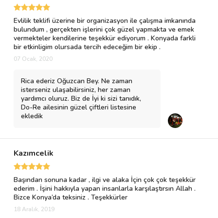
Evlilik teklifi üzerine bir organizasyon ile çalışma imkanında
bulundum , gerçekten işlerini çok güzel yapmakta ve emek
vermekteler kendilerine teşekkür ediyorum . Konyada farkli
bir etkinligim olursada tercih edeceğim bir ekip .
07 Ocak, 2020
Rica ederiz Oğuzcan Bey. Ne zaman
isterseniz ulaşabilirsiniz, her zaman
yardımcı oluruz. Biz de İyi ki sizi tanıdık,
Do-Re ailesinin güzel çiftleri listesine
ekledik
Kazımcelik
Başından sonuna kadar , ilgi ve alaka İçin çok çok teşekkür
ederim . İşini hakkıyla yapan insanlarla karşılaştırsın Allah .
Bizce Konya’da teksiniz . Teşekkürler
18 Aralık, 2019