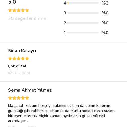
5.0
4
%3
3
%0
35 değerlendirme
2
%0
1
%0
Sinan Kalaycı
Çok güzel
07 Ekim, 2020
Sema Ahmet Yılmaz
Maşallah kuzum herşey mükemmel tam da senin kalbinin
güzelliği gibi rabbim iki cihanda da mutlu mesut etsin sizleri
birleşen elleriniz hiçbir zaman ayrılmasın güzel yürekli
arkadaşım..