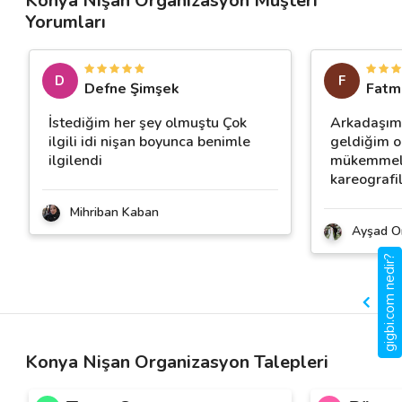
Konya Nişan Organizasyon Müşteri
Yorumları
D
F
Defne Şimşek
Fatm
İstediğim her şey olmuştu Çok
Arkadaşımı
ilgili idi nişan boyunca benimle
geldiğim o
ilgilendi
mükemmeldi.
kareografil
Mihriban Kaban
Ayşad O
gigbi.com nedir?
Konya Nişan Organizasyon Talepleri