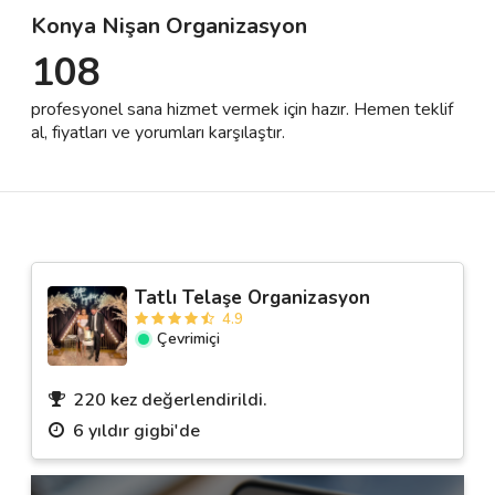
Konya Nişan Organizasyon
108
Destek
profesyonel sana hizmet vermek için hazır. Hemen teklif
İletişim
al, fiyatları ve yorumları karşılaştır.
Kariyer
Blog
Tatlı Telaşe Organizasyon
4.9
Çevrimiçi
220 kez değerlendirildi.
6 yıldır gigbi'de