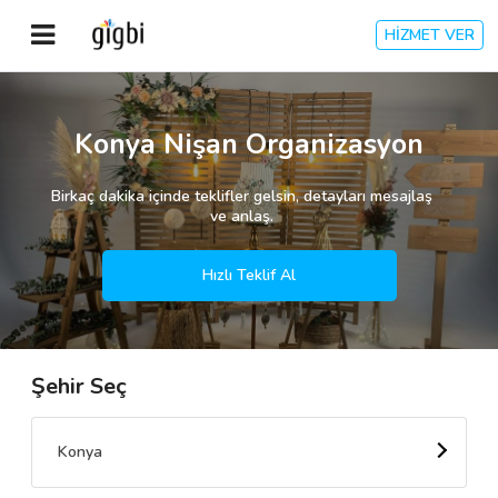
HİZMET VER
Anasayfa
Konya Nişan Organizasyon
Giriş Yap
Birkaç dakika içinde teklifler gelsin, detayları mesajlaş
ve anlaş.
Kayıt Ol
Hızlı Teklif Al
Kategoriler
Şehir Seç
🎈
Biz Kimiz?
🧐
Nasıl Çalışır?
Konya
🌟
Müşteri Değerlendirmeleri