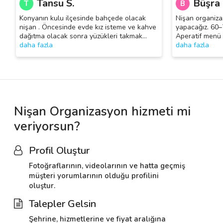
Tansu S.
Büşra 
T
B
Konyanın kulu ilçesinde bahçede olacak
Nişan organiza
nişan . Öncesinde evde kız isteme ve kahve
yapacağız. 60–7
dağıtma olacak sonra yüzükleri takmak
…
Aperatif menü 
daha fazla
daha fazla
Nişan Organizasyon hizmeti mi
veriyorsun?
Profil Oluştur
Fotoğraflarının, videolarının ve hatta geçmiş
müşteri yorumlarının olduğu profilini
oluştur.
Talepler Gelsin
Şehrine, hizmetlerine ve fiyat aralığına