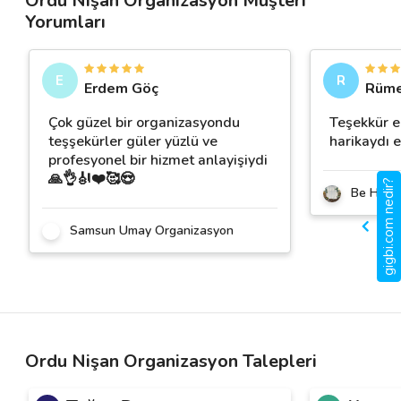
Ordu Nişan Organizasyon Müşteri
Yorumları
E
R
Erdem Göç
Rüme
Çok güzel bir organizasyondu
Teşekkür e
teşşekürler güler yüzlü ve
harikaydı e
profesyonel bir hizmet anlayişiydi
🙏👌🎻❤️🥰😍
gigbi.com nedir?
Be Happ
Samsun Umay Organizasyon
Ordu Nişan Organizasyon Talepleri