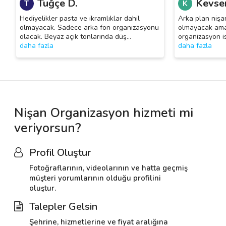
Tuğçe D.
Kevser
T
K
Hediyelikler pasta ve ikramlıklar dahil
Arka plan nişan
olmayacak. Sadece arka fon organizasyonu
olmayacak ama
olacak. Beyaz açık tonlarında düş
…
organizasyon is
daha fazla
daha fazla
Nişan Organizasyon hizmeti mi
veriyorsun?
Profil Oluştur
Fotoğraflarının, videolarının ve hatta geçmiş
müşteri yorumlarının olduğu profilini
oluştur.
Talepler Gelsin
Şehrine, hizmetlerine ve fiyat aralığına