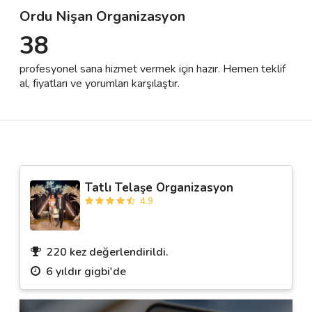
Ordu Nişan Organizasyon
38
Destek
profesyonel sana hizmet vermek için hazır. Hemen teklif
İletişim
al, fiyatları ve yorumları karşılaştır.
Kariyer
Blog
Tatlı Telaşe Organizasyon
4.9
220 kez değerlendirildi.
6 yıldır gigbi'de