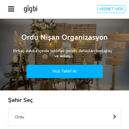
HİZMET VER
Anasayfa
Ordu Nişan Organizasyon
Giriş Yap
Birkaç dakika içinde teklifler gelsin, detayları mesajlaş
ve anlaş.
Kayıt Ol
Hızlı Teklif Al
Kategoriler
Şehir Seç
🎈
Biz Kimiz?
🧐
Nasıl Çalışır?
Ordu
🌟
Müşteri Değerlendirmeleri