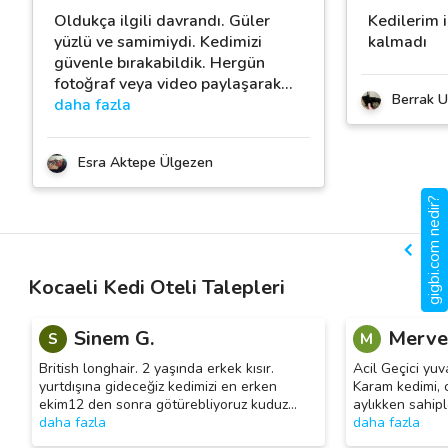
Oldukça ilgili davrandı. Güler
Kedilerim 
yüzlü ve samimiydi. Kedimizi
kalmadı
güvenle bırakabildik. Hergün
fotoğraf veya video paylaşarak
…
Berrak U
daha fazla
Esra Aktepe Ülgezen
gigbi.com nedir?
Kocaeli Kedi Oteli Talepleri
Sinem G.
Merve
S
M
British longhair. 2 yaşında erkek kısır.
Acil Geçici yuv
yurtdışına gideceğiz kedimizi en erken
Karam kedimi, 
ekim12 den sonra götürebliyoruz kuduz
…
aylıkken sahip
daha fazla
daha fazla