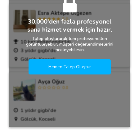
Esra Aktepe Ülgezen
5.0
30.000'den fazla profesyonel
sana hizmet vermek için hazır.
Talep oluşturarak tüm profesyonelleri
10 kez değerlendirildi.
görüntüleyebilir, müşteri değerlendirmelerini
inceleyebilirsin.
3 yıldır gigbi'de
Gölcük, Kocaeli
Hemen Talep Oluştur
Ayça Oğuz
0.0
1 yıldır gigbi'de
Gölcük, Kocaeli