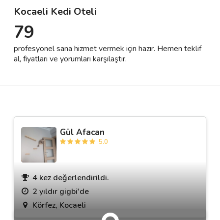
Kocaeli Kedi Oteli
79
Destek
profesyonel sana hizmet vermek için hazır. Hemen teklif
İletişim
al, fiyatları ve yorumları karşılaştır.
Kariyer
Blog
Gül Afacan
5.0
4 kez değerlendirildi.
2 yıldır gigbi'de
Körfez, Kocaeli