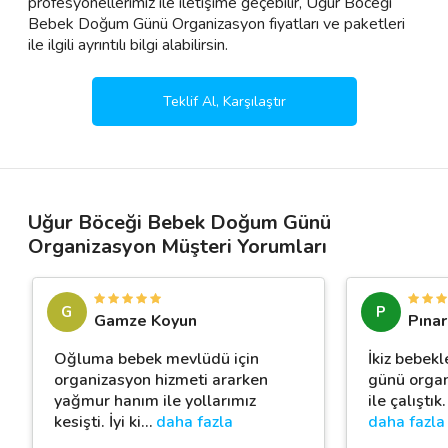
profesyonellerimiz ile iletişime geçebilir, Uğur Böceği
Bebek Doğum Günü Organizasyon fiyatları ve paketleri
ile ilgili ayrıntılı bilgi alabilirsin.
Teklif Al, Karşılaştır
Uğur Böceği Bebek Doğum Günü
Organizasyon Müşteri Yorumları
G
P
Gamze Koyun
Pına
Oğluma bebek mevlüdü için
İkiz bebek
organizasyon hizmeti ararken
günü organ
yağmur hanım ile yollarımız
ile çalıştı
kesişti. İyi ki
…
daha fazla
daha fazla