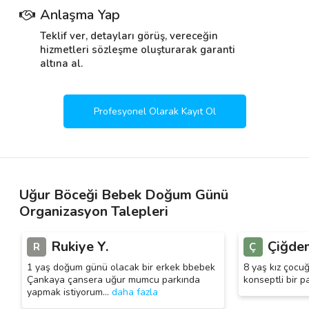
Anlaşma Yap
Teklif ver, detayları görüş, vereceğin
hizmetleri sözleşme oluşturarak garanti
altına al.
Profesyonel Olarak Kayıt Ol
Uğur Böceği Bebek Doğum Günü
Organizasyon Talepleri
Rukiye Y.
Çiğde
R
Ç
1 yaş doğum günü olacak bir erkek bbebek
8 yaş kız çocu
Çankaya çansera uğur mumcu parkında
konseptli bir p
yapmak istiyorum
…
daha fazla