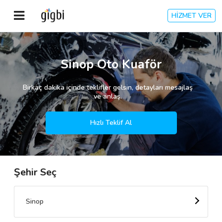
HİZMET VER
Anasayfa
Sinop Oto Kuaför
Giriş Yap
Birkaç dakika içinde teklifler gelsin, detayları mesajlaş
ve anlaş.
Kayıt Ol
Hızlı Teklif Al
Kategoriler
Şehir Seç
🎈
Biz Kimiz?
🧐
Nasıl Çalışır?
Sinop
🌟
Müşteri Değerlendirmeleri