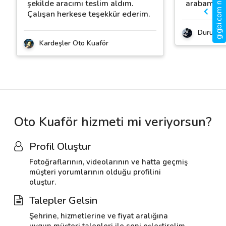
gigbi.com nedir?
şekilde aracımı teslim aldım.
arabam siz
Çalışan herkese teşekkür ederim.
Duru Ot
Kardeşler Oto Kuaför
Oto Kuaför hizmeti mi veriyorsun?
Profil Oluştur
Fotoğraflarının, videolarının ve hatta geçmiş
müşteri yorumlarının olduğu profilini
oluştur.
Talepler Gelsin
Şehrine, hizmetlerine ve fiyat aralığına