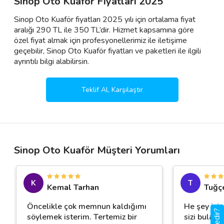
Sinop Oto Kuaför Fiyatları 2025
Sinop Oto Kuaför fiyatları 2025 yılı için ortalama fiyat
aralığı 290 TL ile 350 TL’dir. Hizmet kapsamına göre
özel fiyat almak için profesyonellerimiz ile iletişime
geçebilir, Sinop Oto Kuaför fiyatları ve paketleri ile ilgili
ayrıntılı bilgi alabilirsin.
Teklif Al, Karşılaştır
Sinop Oto Kuaför Müşteri Yorumları
K
T
Kemal Tarhan
Tuğç
Öncelikle çok memnun kaldığımı
He şey için
söylemek isterim. Tertemiz bir
sizi bulab