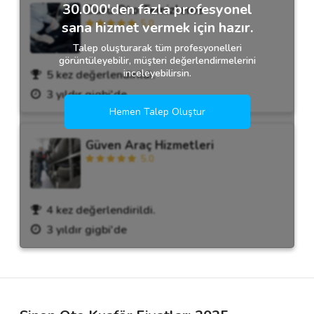
30.000'den fazla profesyonel
Duru Oto Temizleme
5.0
sana hizmet vermek için hazır.
Talep oluşturarak tüm profesyonelleri
görüntüleyebilir, müşteri değerlendirmelerini
inceleyebilirsin.
5 kez değerlendirildi.
3 yıldır gigbi'de
Hemen Talep Oluştur
Güven Araç Hizmetleri
5.0
4 kez değerlendirildi.
3 yıldır gigbi'de