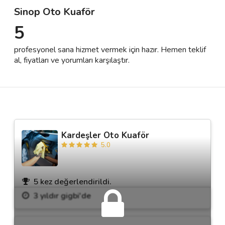
Sinop Oto Kuaför
5
Destek
profesyonel sana hizmet vermek için hazır. Hemen teklif
İletişim
al, fiyatları ve yorumları karşılaştır.
Kariyer
Blog
Kardeşler Oto Kuaför
5.0
5 kez değerlendirildi.
3 yıldır gigbi'de