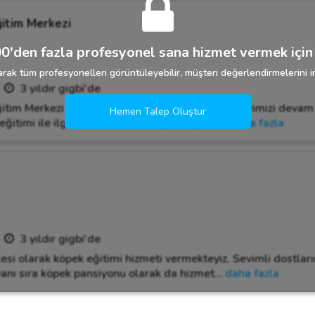
itim Merkezi
0'den fazla profesyonel sana hizmet vermek için 
rak tüm profesyonelleri görüntüleyebilir, müşteri değerlendirmelerini in
3 yıldır gigbi'de
tim Merkezi olarak İzmir'de 20 senedir hizmetlerimizi devam 
Hemen Talep Oluştur
itimi ile ilgili teklif almak isteyen hayvan
…
daha fazla
3 yıldır gigbi'de
si olarak köpek eğitimi hizmeti vermekteyiz. Sevimli dostlar
 yanı sıra köpek pansiyonu olarak da hizmet
…
daha fazla