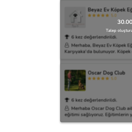
Beyaz Ev Köpek Eğ
5.0
30.00
Talep oluştura
6 kez değerlendirildi.
Merhaba, Beyaz Ev Köpek Eği
Karşıyaka'da bulunuyor. Köpek eğ
Oscar Dog Club
5.0
6 kez değerlendirildi.
Merhaba Oscar Dog Club aile
eğitimi sağlıyoruz. Eğitimlerin