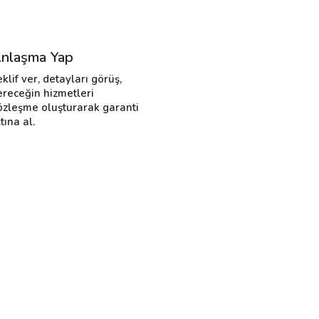
nlaşma Yap
eklif ver, detayları görüş,
ereceğin hizmetleri
özleşme oluşturarak garanti
tına al.