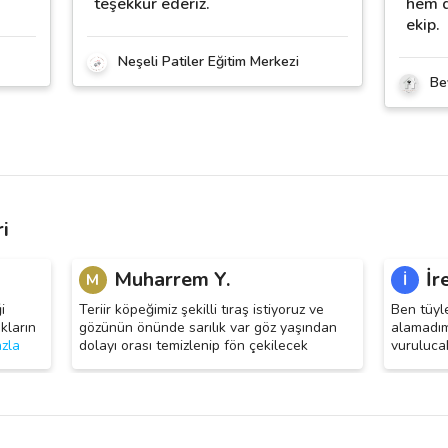
teşekkür ederiz.
hem d
ekip.
Neşeli Patiler Eğitim Merkezi
Be
i
Muharrem Y.
İr
M
İ
i
Teriir köpeğimiz şekilli tıraş istiyoruz ve
Ben tüyle
akların
gözünün önünde sarılık var göz yaşından
alamadım 
zla
dolayı orası temizlenip fön çekilecek
vuruluca