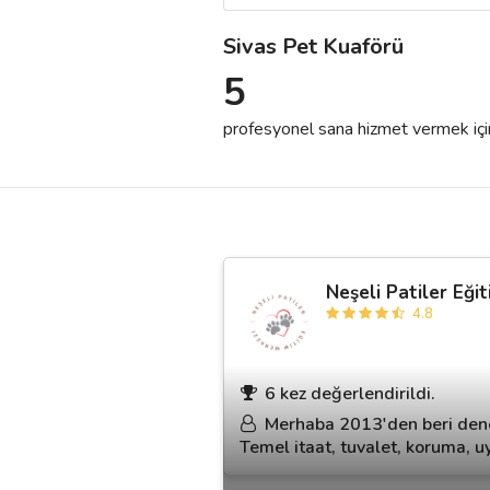
Sivas Pet Kuaförü
Destek
5
İletişim
profesyonel sana hizmet vermek için h
Kariyer
Blog
Neşeli Patiler Eği
4.8
6 kez değerlendirildi.
Merhaba 2013'den beri deney
Temel itaat, tuvalet, koruma, uy