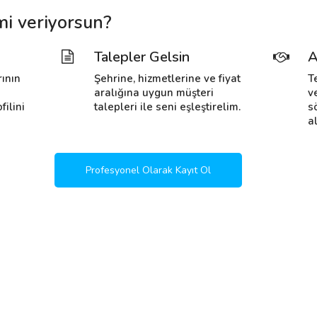
mi veriyorsun?
Talepler Gelsin
A
rının
Şehrine, hizmetlerine ve fiyat
T
i
aralığına uygun müşteri
v
filini
talepleri ile seni eşleştirelim.
s
al
Profesyonel Olarak Kayıt Ol