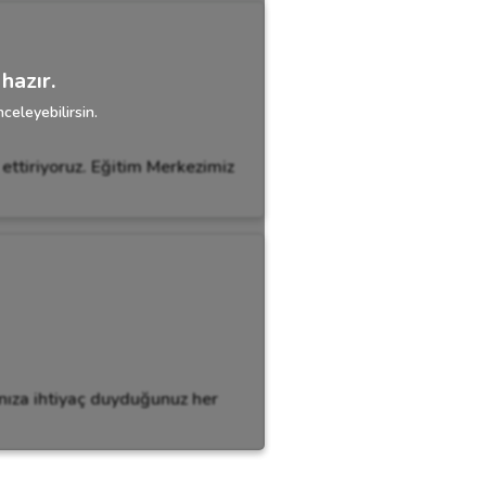
hazır.
celeyebilirsin.
ettiriyoruz. Eğitim Merkezimiz
ınıza ihtiyaç duyduğunuz her