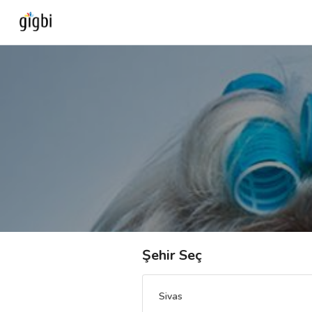
Anasayfa
Giriş Yap
Kayıt Ol
Kategoriler
🎈
Biz Kimiz?
Şehir Seç
🧐
Nasıl Çalışır?
Sivas
🌟
Müşteri Değerlendirmeleri