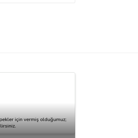
öpekler için vermiş olduğumuz;
irsiniz.