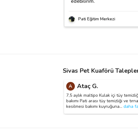
edebilirim.
Pati Eğitim Merkezi
Sivas Pet Kuaförü Talepler
Ataç G.
A
7,5 aylık maltipo Kulak içi tüy temizliğ
bakımı Pati arası tüy temizliği ve tırn
kesilmesi bakımı kuyruğuna
…
daha fa