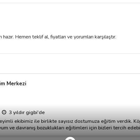
azır. Hemen teklif al, fiyatları ve yorumları karşılaştır.
tim Merkezi
3 yıldır gigbi'de
imli ekibimiz ile birlikte sayısız dostumuza eğitim verdik. K
um ve davranış bozuklukları eğitimleri için bizleri tercih edebil