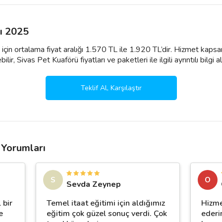
rı 2025
 için ortalama fiyat aralığı 1.570 TL ile 1.920 TL’dir. Hizmet kapsa
ir, Sivas Pet Kuaförü fiyatları ve paketleri ile ilgili ayrıntılı bilgi ala
Teklif Al, Karşılaştır
 Yorumları
S
O
Sevda Zeynep
 bir
Temel itaat eğitimi için aldığımız
Hizme
e
eğitim çok güzel sonuç verdi. Çok
ederi