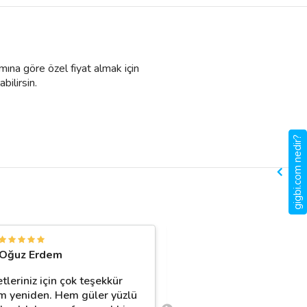
mına göre özel fiyat almak için
bilirsin.
gigbi.com nedir?
E
Oğuz Erdem
Ece Yağmur
tleriniz için çok teşekkür
Biliyorum ki köpeğim siz
m yeniden. Hem güler yüzlü
güvende ve mutlu. İyi ki