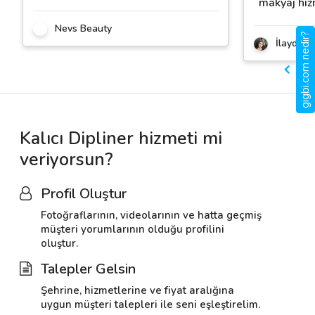
makyaj hiz
Nevs Beauty
gigbi.com nedir?
İlayda T
Kalıcı Dipliner hizmeti mi
veriyorsun?
Profil Oluştur
Fotoğraflarının, videolarının ve hatta geçmiş
müşteri yorumlarının olduğu profilini
oluştur.
Talepler Gelsin
Şehrine, hizmetlerine ve fiyat aralığına
uygun müşteri talepleri ile seni eşleştirelim.