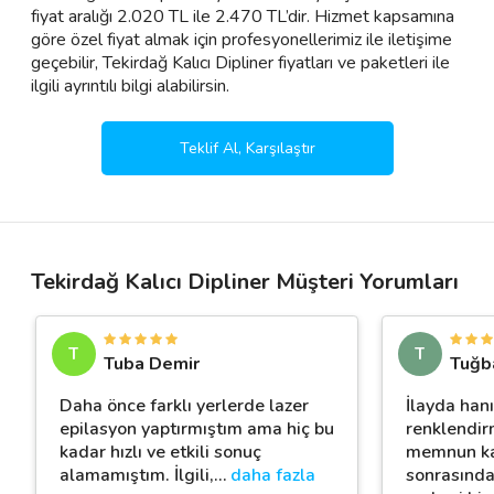
fiyat aralığı 2.020 TL ile 2.470 TL’dir. Hizmet kapsamına
göre özel fiyat almak için profesyonellerimiz ile iletişime
geçebilir, Tekirdağ Kalıcı Dipliner fiyatları ve paketleri ile
ilgili ayrıntılı bilgi alabilirsin.
Teklif Al, Karşılaştır
Tekirdağ Kalıcı Dipliner Müşteri Yorumları
T
T
Tuba Demir
Tuğb
Daha önce farklı yerlerde lazer
İlayda han
epilasyon yaptırmıştım ama hiç bu
renklendirm
kadar hızlı ve etkili sonuç
memnun ka
alamamıştım. İlgili,
…
daha fazla
sonrasında