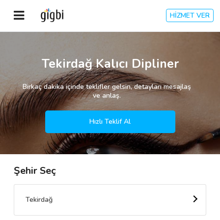
HİZMET VER
Anasayfa
Tekirdağ Kalıcı Dipliner
Giriş Yap
Birkaç dakika içinde teklifler gelsin, detayları mesajlaş
ve anlaş.
Kayıt Ol
Hızlı Teklif Al
Kategoriler
Şehir Seç
🎈
Biz Kimiz?
🧐
Nasıl Çalışır?
Tekirdağ
🌟
Müşteri Değerlendirmeleri