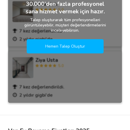
30.000'den fazla profesyonel
Ufuk Usta
5.0
sana hizmet vermek için hazır.
Talep oluşturarak tüm profesyonelleri
görüntüleyebilir, müşteri değerlendirmelerini
inceleyebilirsin.
7 kez değerlendirildi.
2 yıldır gigbi'de
Hemen Talep Oluştur
Ziya Usta
5.0
7 kez değerlendirildi.
2 yıldır gigbi'de