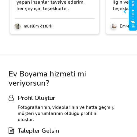
gigbi.com nedir?
yapan insanlar tavsiye ederim.
ilgin ve güz
her şey için teşekkürler.
teşekkürle
müslüm öztürk
Emre Us
Ev Boyama hizmeti mi
veriyorsun?
Profil Oluştur
Fotoğraflarının, videolarının ve hatta geçmiş
müşteri yorumlarının olduğu profilini
oluştur.
Talepler Gelsin