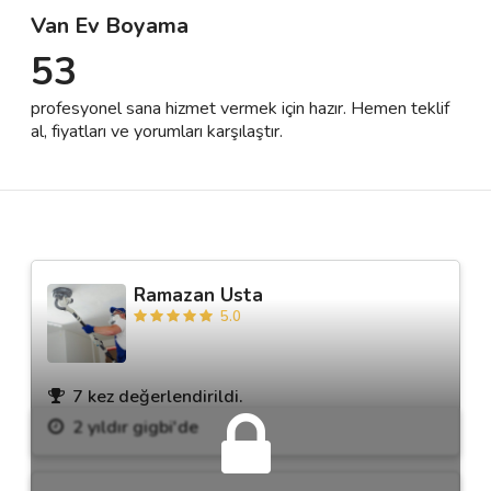
Van Ev Boyama
53
Destek
profesyonel sana hizmet vermek için hazır. Hemen teklif
İletişim
al, fiyatları ve yorumları karşılaştır.
Kariyer
Blog
Ramazan Usta
5.0
7 kez değerlendirildi.
2 yıldır gigbi'de