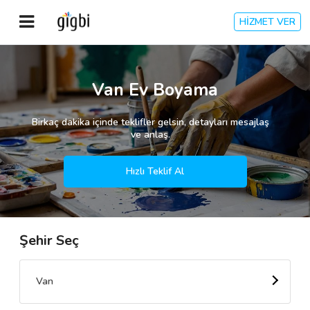
HİZMET VER
Anasayfa
Van Ev Boyama
Giriş Yap
Birkaç dakika içinde teklifler gelsin, detayları mesajlaş
ve anlaş.
Kayıt Ol
Hızlı Teklif Al
Kategoriler
Şehir Seç
🎈
Biz Kimiz?
🧐
Nasıl Çalışır?
Van
🌟
Müşteri Değerlendirmeleri