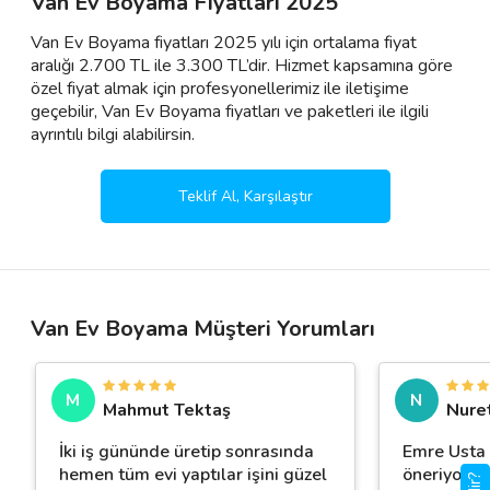
Van Ev Boyama Fiyatları 2025
Van Ev Boyama fiyatları 2025 yılı için ortalama fiyat
aralığı 2.700 TL ile 3.300 TL’dir. Hizmet kapsamına göre
özel fiyat almak için profesyonellerimiz ile iletişime
geçebilir, Van Ev Boyama fiyatları ve paketleri ile ilgili
ayrıntılı bilgi alabilirsin.
Teklif Al, Karşılaştır
Van Ev Boyama Müşteri Yorumları
M
N
Mahmut Tektaş
Nuret
İki iş gününde üretip sonrasında
Emre Usta
hemen tüm evi yaptılar işini güzel
öneriyorum.