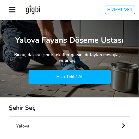
HİZMET VER
Anasayfa
Yalova Fayans Döşeme Ustası
Giriş Yap
Birkaç dakika içinde teklifler gelsin, detayları mesajlaş
ve anlaş.
Kayıt Ol
Hızlı Teklif Al
Kategoriler
Şehir Seç
🎈
Biz Kimiz?
🧐
Nasıl Çalışır?
Yalova
🌟
Müşteri Değerlendirmeleri