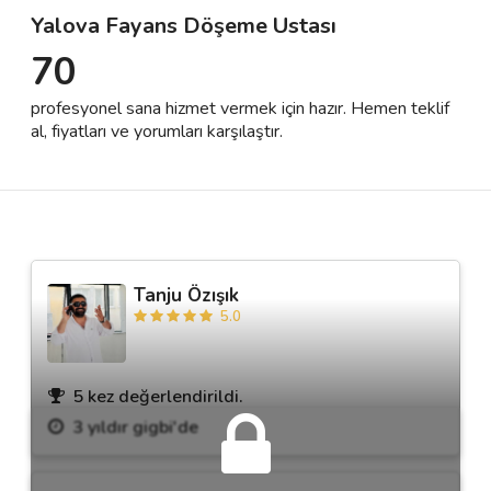
Yalova Fayans Döşeme Ustası
70
Destek
profesyonel sana hizmet vermek için hazır. Hemen teklif
İletişim
al, fiyatları ve yorumları karşılaştır.
Kariyer
Blog
Tanju Özışık
5.0
5 kez değerlendirildi.
3 yıldır gigbi'de