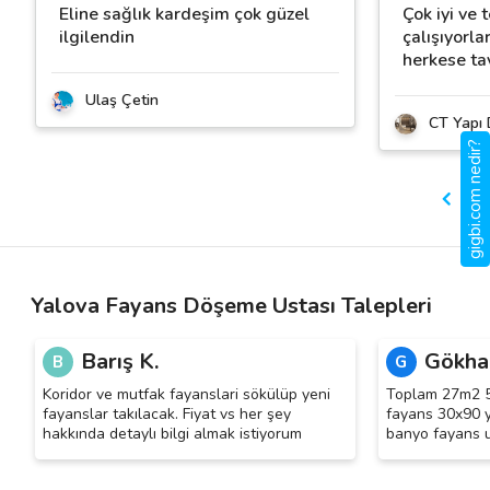
Eline sağlık kardeşim çok güzel
Çok iyi ve 
ilgilendin
çalışıyorla
herkese ta
Ulaş Çetin
CT Yapı
gigbi.com nedir?
Yalova Fayans Döşeme Ustası Talepleri
Barış K.
Gökha
B
G
Koridor ve mutfak fayanslari sökülüp yeni
Toplam 27m2 5
fayanslar takılacak. Fiyat vs her şey
fayans 30x90 y
hakkında detaylı bilgi almak istiyorum
banyo fayans 