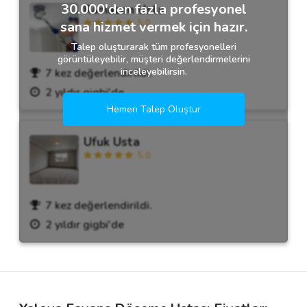
30.000'den fazla profesyonel
Ramazan Usta
5.0
sana hizmet vermek için hazır.
Talep oluşturarak tüm profesyonelleri
görüntüleyebilir, müşteri değerlendirmelerini
inceleyebilirsin.
7 kez değerlendirildi.
2 yıldır gigbi'de
Hemen Talep Oluştur
Ufuk Usta
5.0
7 kez değerlendirildi.
2 yıldır gigbi'de