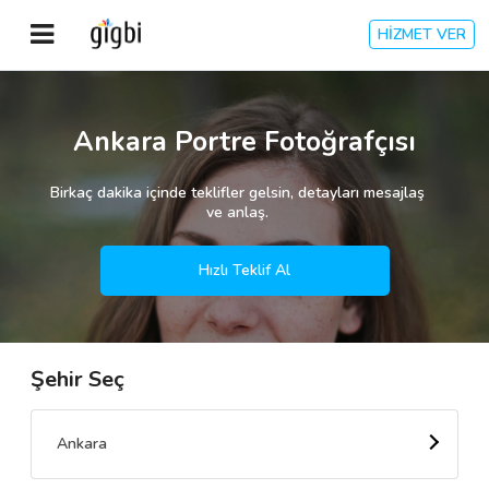
HİZMET VER
Anasayfa
Ankara Portre Fotoğrafçısı
Giriş Yap
Birkaç dakika içinde teklifler gelsin, detayları mesajlaş
ve anlaş.
Kayıt Ol
Hızlı Teklif Al
Kategoriler
Şehir Seç
🎈
Biz Kimiz?
🧐
Nasıl Çalışır?
Ankara
🌟
Müşteri Değerlendirmeleri