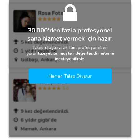
Rosa Fotoğraf
5.0
30.000'den fazla profesyonel
sana hizmet vermek için hazır.
5 kez değerlendirildi.
Talep oluşturarak tüm profesyonelleri
1 yıldır gigbi'de
görüntüleyebilir, müşteri değerlendirmelerini
inceleyebilirsin.
Gölbaşı, Ankara
Hemen Talep Oluştur
Stüdyo Sami
5.0
9 kez değerlendirildi.
6 yıldır gigbi'de
Mamak, Ankara