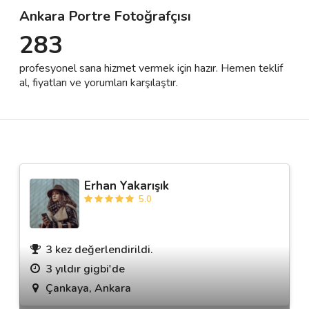
Ankara Portre Fotoğrafçısı
283
Destek
profesyonel sana hizmet vermek için hazır. Hemen teklif
İletişim
al, fiyatları ve yorumları karşılaştır.
Kariyer
Blog
Erhan Yakarışık
5.0
3 kez değerlendirildi.
3 yıldır gigbi'de
Çankaya, Ankara