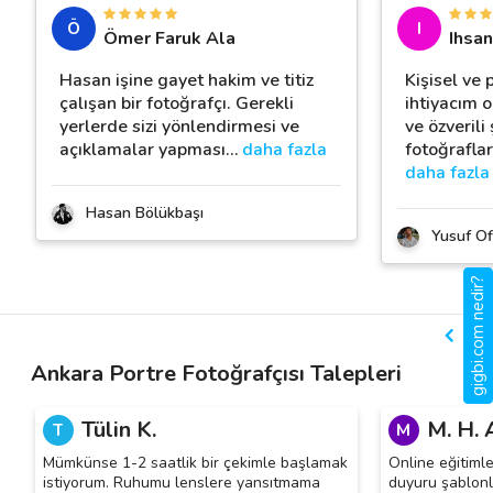
Ö
I
Ömer Faruk Ala
Ihsan
Hasan işine gayet hakim ve titiz
Kişisel ve 
çalışan bir fotoğrafçı. Gerekli
ihtiyacım o
yerlerde sizi yönlendirmesi ve
ve özverili
açıklamalar yapması
…
daha fazla
fotoğrafla
daha fazla
Hasan Bölükbaşı
Yusuf Of
gigbi.com nedir?
Ankara Portre Fotoğrafçısı Talepleri
Tülin K.
M. H. 
T
M
Mümkünse 1-2 saatlik bir çekimle başlamak
Online eğitimle
istiyorum. Ruhumu lenslere yansıtmama
duyuru şablonl