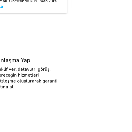
malı. Öncesinde kuru maniküre
…
olduğu için kısmi bir kaç tırnak
la
nlaşma Yap
eklif ver, detayları görüş,
ereceğin hizmetleri
özleşme oluşturarak garanti
tına al.