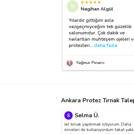
N
Nagihan Algül
Yılardır gittiğim asla
vazgeçmiyceğim tek güzellik
salonumdur. Çok dakik ve
nailartları muhteşem ojeleri v
protezleri
…
daha fazla
Yağmur Pınarcı
Ankara Protez Tırnak Tale
Selma Ü.
S
Jel tırnak yaptırmak istiyorum. Daha
önceleri de kullanıyordum fakat yakl