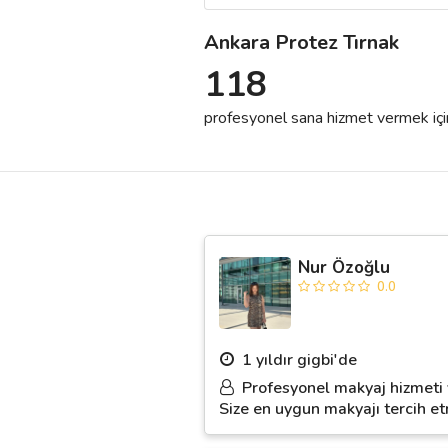
Ankara Protez Tırnak
Destek
118
İletişim
profesyonel sana hizmet vermek için h
Kariyer
Blog
Nur Özoğlu
0.0
1 yıldır gigbi'de
Profesyonel makyaj hizmeti 
Size en uygun makyajı tercih etm