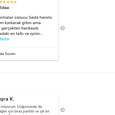
S
Edaa
Sıla Tay
ırmalar sonucu Seda hanımı
Çok memnun kaldım tırn
m korkarak gitim ama
şakasız 2 ay dayanmıştı 
 gerçekten harikaydı
giderim evim gibi sıcak 
aki en tatlı ve işinin
…
sohbet bir yer herkese
…
fazla
daha fazla
da Güven
Roz Nail Studio
şra K.
Melike Y.
M
ak istiyorum. Düğünümde de
nişanım için protez tırnak yapt
ım için biraz parıltılı ve şık bir
istiyorum aslında bazıları uzun 