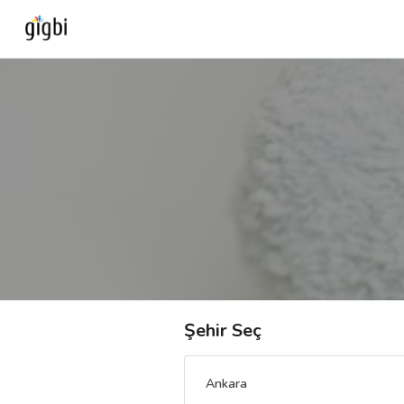
Anasayfa
Giriş Yap
Kayıt Ol
Kategoriler
🎈
Biz Kimiz?
Şehir Seç
🧐
Nasıl Çalışır?
Ankara
🌟
Müşteri Değerlendirmeleri