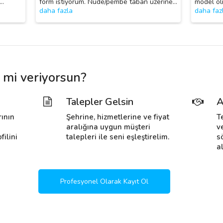
…
form istiyorum. Nude/pembe taban üzerine
…
model ol
daha fazla
daha faz
 mi veriyorsun?
Talepler Gelsin
A
rının
Şehrine, hizmetlerine ve fiyat
T
i
aralığına uygun müşteri
v
filini
talepleri ile seni eşleştirelim.
s
al
Profesyonel Olarak Kayıt Ol