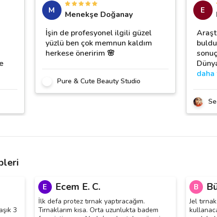
M
E
Menekşe Doğanay
İşin de profesyonel ilgili güzel
Araşt
yüzlü ben çok memnun kaldım
buldu
herkese öneririm 🌸
sonuç
e
Dünyad
daha 
Pure & Cute Beauty Studio
Se
pleri
Ecem E. C.
Bü
E
B
İlk defa protez tırnak yaptıracağım.
Jel tırn
aşık 3
Tırnaklarım kısa. Orta uzunlukta badem
kullanacağ