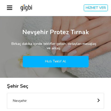
HİZMET VER
Anasayfa
Nevşehir Protez Tırnak
Giriş Yap
Birkaç dakika içinde teklifler gelsin, detayları mesajlaş
ve anlaş.
Kayıt Ol
Hızlı Teklif Al
Kategoriler
Şehir Seç
🎈
Biz Kimiz?
🧐
Nasıl Çalışır?
Nevşehir
🌟
Müşteri Değerlendirmeleri