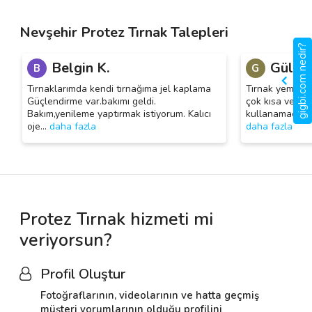
Nevşehir Protez Tırnak Talepleri
gigbi.com nedir?
Belgin K.
Gül N.
B
G
Tırnaklarımda kendi tırnağıma jel kaplama
Tırnak yeme pr
Güçlendirme var.bakımı geldi.
çok kısa ve ba
Bakım,yenileme yaptırmak istiyorum. Kalıcı
kullanamadigim 
oje
…
daha fazla
daha fazla
Protez Tırnak hizmeti mi
veriyorsun?
Profil Oluştur
Fotoğraflarının, videolarının ve hatta geçmiş
müşteri yorumlarının olduğu profilini