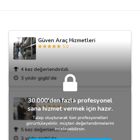
Destek
İletişim
Güven Araç Hizmetleri
5.0
Kariyer
Blog
4 kez değerlendirildi.
3 yıldır gigbi'de
30.000'den fazla profesyonel
Ataman Yılmaz
5.0
sana hizmet vermek için hazır.
Talep oluşturarak tüm profesyonelleri
görüntüleyebilir, müşteri değerlendirmelerini
inceleyebilirsin.
5 kez değerlendirildi.
3 yıldır gigbi'de