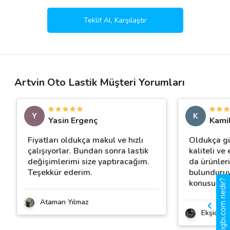
Teklif Al, Karşılaştır
Artvin Oto Lastik Müşteri Yorumları
Y
K
Yasin Ergenç
Kamil
Fiyatları oldukça makul ve hızlı
Oldukça güv
çalışıyorlar. Bundan sonra lastik
kaliteli ve
değişimlerimi size yaptıracağım.
da ürünler
Teşekkür ederim.
bulunduruy
konusunda 
gigbi.com nedir?
Ataman Yılmaz
Ekşioğlu