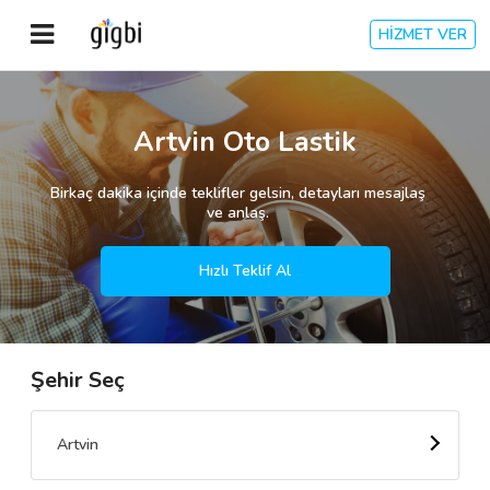
HİZMET VER
Anasayfa
Artvin Oto Lastik
Giriş Yap
Birkaç dakika içinde teklifler gelsin, detayları mesajlaş
ve anlaş.
Kayıt Ol
Hızlı Teklif Al
Kategoriler
Şehir Seç
🎈
Biz Kimiz?
🧐
Nasıl Çalışır?
Artvin
🌟
Müşteri Değerlendirmeleri