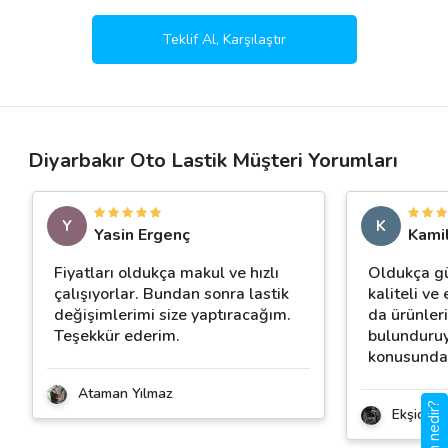
Teklif Al, Karşılaştır
Diyarbakır Oto Lastik Müşteri Yorumları
Y
K
Yasin Ergenç
Kamil
Fiyatları oldukça makul ve hızlı
Oldukça güv
çalışıyorlar. Bundan sonra lastik
kaliteli ve
değişimlerimi size yaptıracağım.
da ürünler
Teşekkür ederim.
bulunduruy
konusunda 
Ataman Yılmaz
Ekşioğlu