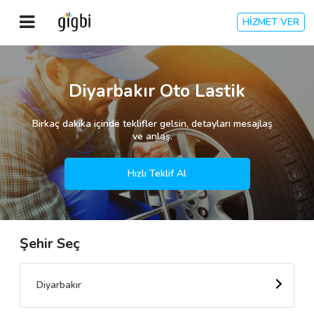
HİZMET VER
Anasayfa
Diyarbakır Oto Lastik
Giriş Yap
Birkaç dakika içinde teklifler gelsin, detayları mesajlaş
ve anlaş.
Kayıt Ol
Hızlı Teklif Al
Kategoriler
Şehir Seç
🎈
Biz Kimiz?
🧐
Nasıl Çalışır?
Diyarbakır
🌟
Müşteri Değerlendirmeleri