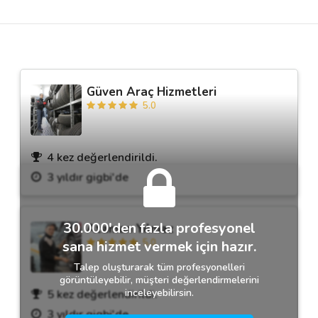
Destek
İletişim
Güven Araç Hizmetleri
5.0
Kariyer
Blog
4 kez değerlendirildi.
3 yıldır gigbi'de
30.000'den fazla profesyonel
Ataman Yılmaz
5.0
sana hizmet vermek için hazır.
Talep oluşturarak tüm profesyonelleri
görüntüleyebilir, müşteri değerlendirmelerini
inceleyebilirsin.
5 kez değerlendirildi.
3 yıldır gigbi'de