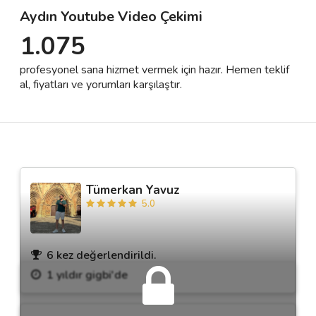
Aydın Youtube Video Çekimi
1.075
Destek
profesyonel sana hizmet vermek için hazır. Hemen teklif
İletişim
al, fiyatları ve yorumları karşılaştır.
Kariyer
Blog
Tümerkan Yavuz
5.0
6 kez değerlendirildi.
1 yıldır gigbi'de