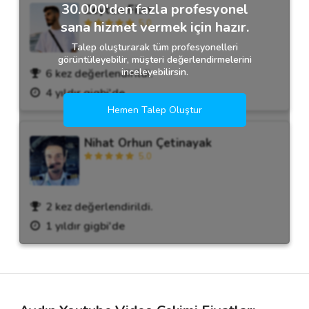
30.000'den fazla profesyonel
Zeytun Film
5.0
sana hizmet vermek için hazır.
Talep oluşturarak tüm profesyonelleri
görüntüleyebilir, müşteri değerlendirmelerini
inceleyebilirsin.
6 kez değerlendirildi.
4 yıldır gigbi'de
Hemen Talep Oluştur
Nihat Orhun Çetinayak
5.0
2 kez değerlendirildi.
1 yıldır gigbi'de