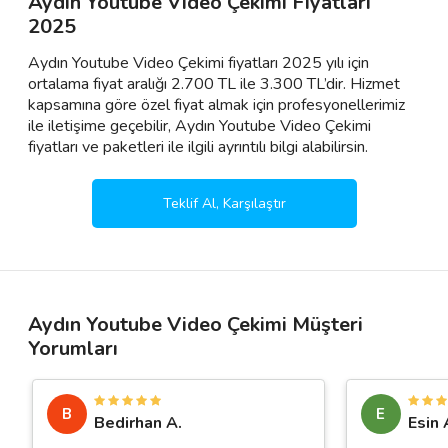
Aydın Youtube Video Çekimi Fiyatları
2025
Aydın Youtube Video Çekimi fiyatları 2025 yılı için
ortalama fiyat aralığı 2.700 TL ile 3.300 TL’dir. Hizmet
kapsamına göre özel fiyat almak için profesyonellerimiz
ile iletişime geçebilir, Aydın Youtube Video Çekimi
fiyatları ve paketleri ile ilgili ayrıntılı bilgi alabilirsin.
Teklif Al, Karşılaştır
Aydın Youtube Video Çekimi Müşteri
Yorumları
B
E
Bedirhan A.
Esin