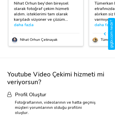
Nihat Orhun bey'den bireysel
Tümerkan B
olarak fotoğraf çekim hizmeti
etrafınızda
aldım. isteklerimi tam olarak
alırken siz 
karşıladı vizyoner ve çözüm
…
varmıyorsu
gigbi.com nedir?
daha fazla
daha fazla
Nihat Orhun Çetinayak
Tümerka
Youtube Video Çekimi hizmeti mi
veriyorsun?
Profil Oluştur
Fotoğraflarının, videolarının ve hatta geçmiş
müşteri yorumlarının olduğu profilini
oluştur.