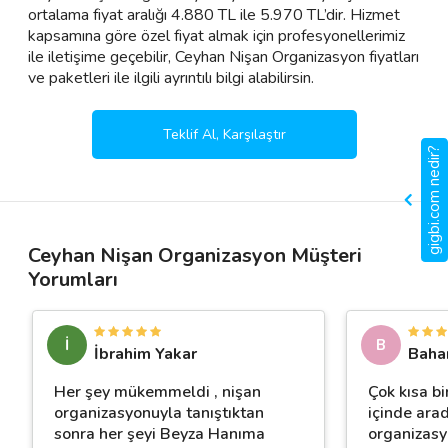
ortalama fiyat aralığı 4.880 TL ile 5.970 TL’dir. Hizmet
kapsamına göre özel fiyat almak için profesyonellerimiz
ile iletişime geçebilir, Ceyhan Nişan Organizasyon fiyatları
ve paketleri ile ilgili ayrıntılı bilgi alabilirsin.
Teklif Al, Karşılaştır
gigbi.com nedir?
Ceyhan Nişan Organizasyon Müşteri
Yorumları
İ
B
İbrahim Yakar
Baha
Her şey mükemmeldi , nişan
Çok kısa bi
organizasyonuyla tanıştıktan
içinde ara
sonra her şeyi Beyza Hanıma
organizasyo