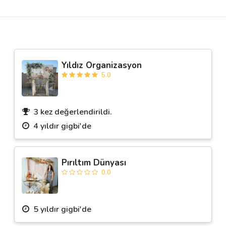
Destek
İletişim
Yıldız Organizasyon
5.0
Kariyer
Blog
3 kez değerlendirildi.
4 yıldır gigbi'de
Pırıltım Dünyası
0.0
5 yıldır gigbi'de