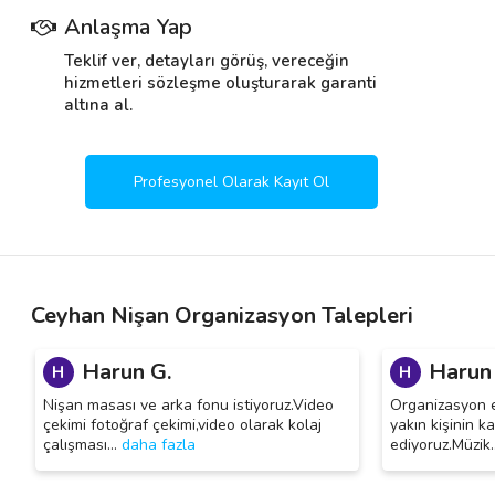
Anlaşma Yap
Teklif ver, detayları görüş, vereceğin
hizmetleri sözleşme oluşturarak garanti
altına al.
Profesyonel Olarak Kayıt Ol
Ceyhan Nişan Organizasyon Talepleri
Harun G.
Harun
H
H
Nişan masası ve arka fonu istiyoruz.Video
Organizasyon e
çekimi fotoğraf çekimi,video olarak kolaj
yakın kişinin k
çalışması
…
daha fazla
ediyoruz.Müzik