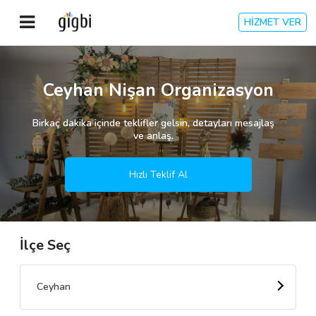
HİZMET VER
Anasayfa
Ceyhan Nişan Organizasyon
Giriş Yap
Birkaç dakika içinde teklifler gelsin, detayları mesajlaş
ve anlaş.
Kayıt Ol
Hızlı Teklif Al
Kategoriler
İlçe Seç
🎈
Biz Kimiz?
🧐
Nasıl Çalışır?
Ceyhan
🌟
Müşteri Değerlendirmeleri