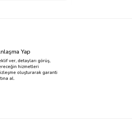
nlaşma Yap
eklif ver, detayları görüş,
ereceğin hizmetleri
özleşme oluşturarak garanti
tına al.