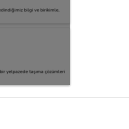
dindiğimiz bilgi ve birikimle,
 bir yelpazede taşıma çözümleri