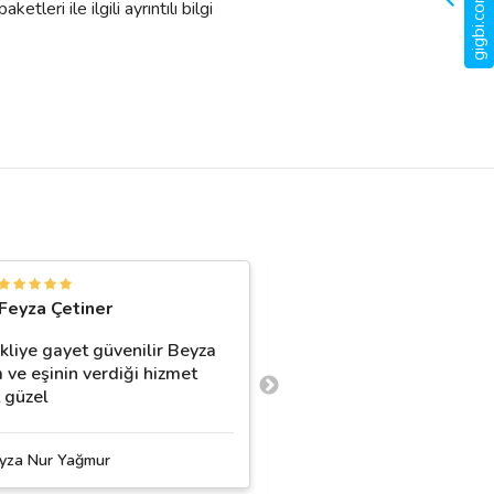
gigbi.com nedir?
tleri ile ilgili ayrıntılı bilgi
A
Feyza Çetiner
Ayfer
kliye gayet güvenilir Beyza
Öncelik le merhaba ilk te
 ve eşinin verdiği hizmet
veren ugur bey ucyol nak
 güzel
anlık program yapıp açık
sekılde
…
daha fazla
yza Nur Yağmur
Üçyol Nakliyat