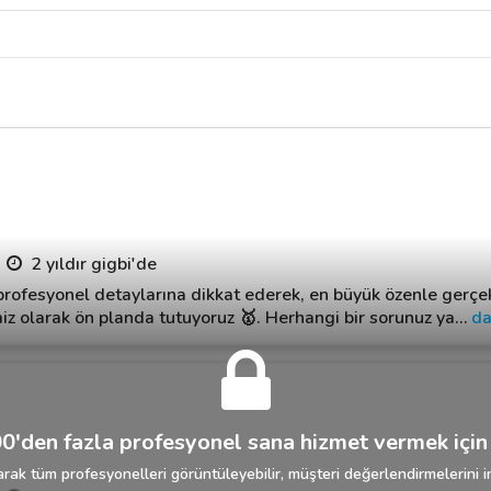
2 yıldır gigbi'de
profesyonel detaylarına dikkat ederek, en büyük özenle gerçek
iz olarak ön planda tutuyoruz 🥇. Herhangi bir sorunuz ya
…
da
0'den fazla profesyonel sana hizmet vermek için 
rak tüm profesyonelleri görüntüleyebilir, müşteri değerlendirmelerini in