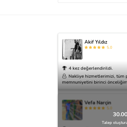
Destek
İletişim
Akif Yıldız
Kariyer
5.0
Blog
4 kez değerlendirildi.
Nakliye hizmetlerimizi, tüm 
memnuniyetini birinci önceliğim
Vefa Narçin
5.0
30.00
Talep oluştura