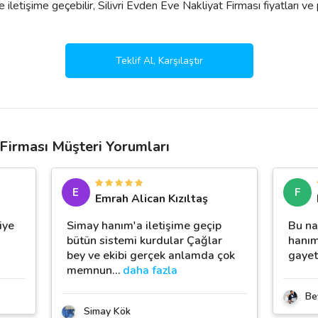
 iletişime geçebilir, Silivri Evden Eve Nakliyat Firması fiyatları ve pake
Teklif Al, Karşılaştır
 Firması Müşteri Yorumları
E
F
Emrah Alican Kızıltaş
iye
Simay hanım'a iletişime geçip
Bu na
bütün sistemi kurdular Çağlar
hanım
bey ve ekibi gerçek anlamda çok
gayet
memnun
…
daha fazla
Be
Simay Kök