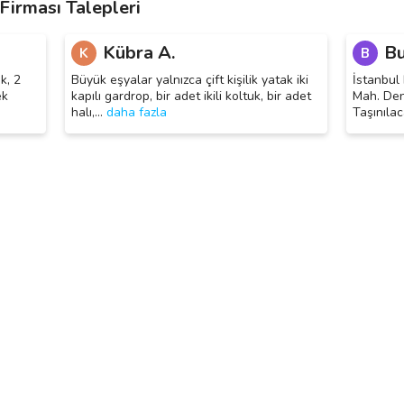
 Firması Talepleri
Kübra A.
Bu
K
B
k, 2
Büyük eşyalar yalnızca çift kişilik yatak iki
İstanbul
ek
kapılı gardrop, bir adet ikili koltuk, bir adet
Mah. Den
halı,
…
daha fazla
Taşınılac