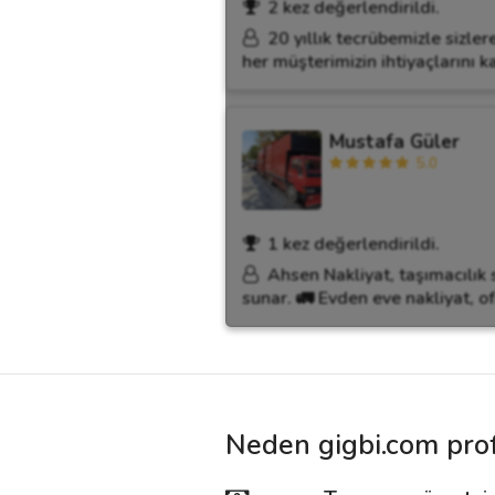
2 kez değerlendirildi.
20 yıllık tecrübemizle sizle
her müşterimizin ihtiyaçlarını k
Mustafa Güler
5.0
1 kez değerlendirildi.
Ahsen Nakliyat, taşımacılık 
sunar. 🚛 Evden eve nakliyat, of
Neden gigbi.com prof