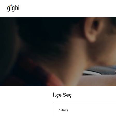
Anasayfa
Giriş Yap
Kayıt Ol
Kategoriler
🎈
Biz Kimiz?
İlçe Seç
🧐
Nasıl Çalışır?
Silivri
🌟
Müşteri Değerlendirmeleri