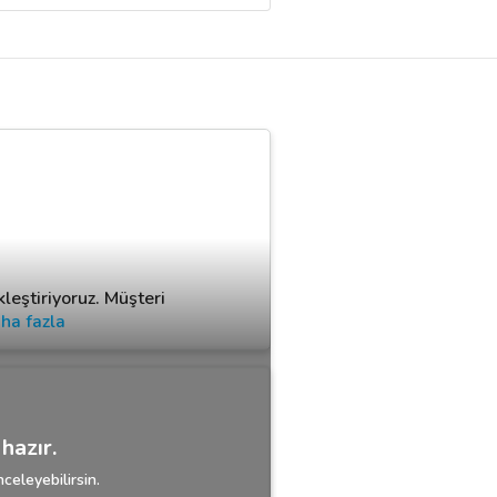
leştiriyoruz. Müşteri
ha fazla
hazır.
celeyebilirsin.