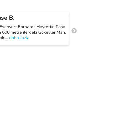
se B.
Batuhan Ç.
B
 Esenyurt Barbaros Hayrettin Paşa
2 tane 3 lu koltuk 1 tane tekli 
 600 metre ilerdeki Gökevler Mah.
adet 6 kişilik yemek masası bi
ak.
…
daha fazla
TV ünitesi
…
daha fazla