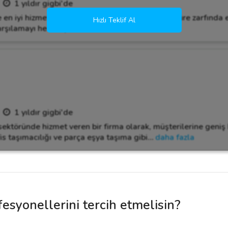
1 yıldır gigbi'de
re en iyi hizmeti sunmaktan gurur duyuyoruz. Bu süre zarfında e
Hızlı Teklif Al
arşılamayı hedefliyoruz. 🎯 Siz de
…
daha fazla
1 yıldır gigbi'de
sektöründe hizmet veren bir firma olarak, müşterilerine geniş
is taşımacılığı ve parça eşya taşıma gibi
…
daha fazla
esyonellerini tercih etmelisin?