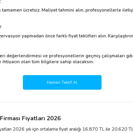
z
 tamamen ücretsiz. Maliyet tahmini alın, profesyonellerle ilet
r
ervasyon yapmadan önce farklı fiyat teklifleri alın. Karşılaştırın 
eri değerlendirmesi ve profesyonellerin geçmiş çalışmaları gibi
htiyacın olan tüm bilgilere sahip olacaksın.
Hemen Teklif Al
 Firması Fiyatları 2026
iyatları 2026 yılı için ortalama fiyat aralığı 16.870 TL ile 20.620 