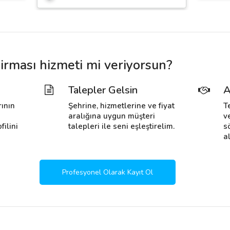
irması hizmeti mi veriyorsun?
Talepler Gelsin
A
rının
Şehrine, hizmetlerine ve fiyat
T
i
aralığına uygun müşteri
v
filini
talepleri ile seni eşleştirelim.
s
al
Profesyonel Olarak Kayıt Ol