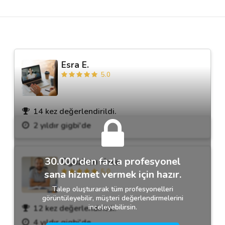
Destek
İletişim
Esra E.
5.0
Kariyer
Blog
14 kez değerlendirildi.
2 yıldır gigbi'de
30.000'den fazla profesyonel
Oğuzhan Hoca
5.0
sana hizmet vermek için hazır.
Talep oluşturarak tüm profesyonelleri
görüntüleyebilir, müşteri değerlendirmelerini
inceleyebilirsin.
12 kez değerlendirildi.
4 yıldır gigbi'de