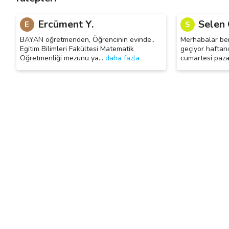
Ercüment Y.
Selen 
E
S
BAYAN öğretmenden, Öğrencinin evinde..
Merhabalar be
Egitim Bilimleri Fakültesi Matematik
geçiyor haftan
Öğretmenliği mezunu ya
…
daha fazla
cumartesi paza