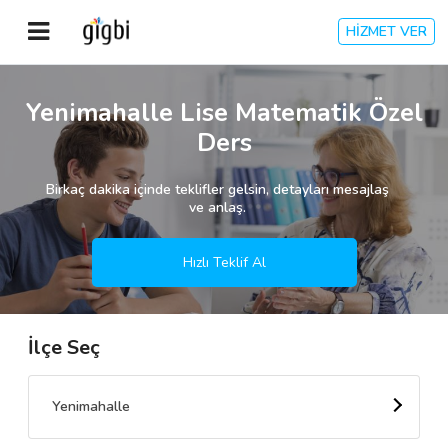
HİZMET VER
Anasayfa
Yenimahalle Lise Matematik Özel
Ders
Giriş Yap
Birkaç dakika içinde teklifler gelsin, detayları mesajlaş
Kayıt Ol
ve anlaş.
Kategoriler
Hızlı Teklif Al
İlçe Seç
🎈
Biz Kimiz?
🧐
Nasıl Çalışır?
Yenimahalle
🌟
Müşteri Değerlendirmeleri