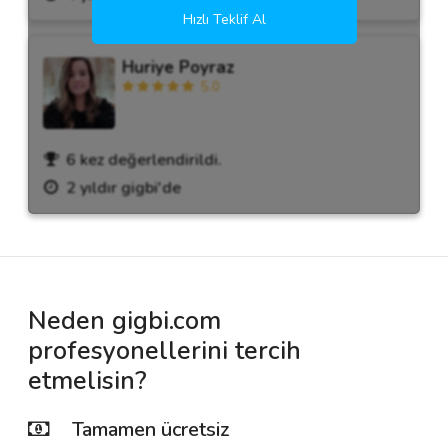
Hızlı Teklif Al
Huriye Poyraz
5.0
6 kez değerlendirildi.
2 yıldır gigbi'de
Neden gigbi.com
profesyonellerini tercih
etmelisin?
Tamamen ücretsiz