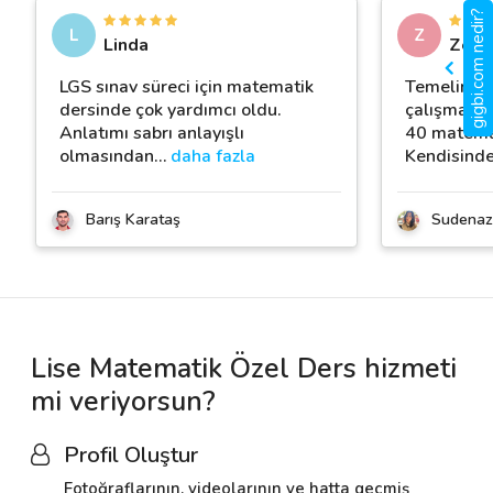
gigbi.com nedir?
L
Z
Linda
Zeli
LGS sınav süreci için matematik
Temelim hi
dersinde çok yardımcı oldu.
çalışmamı
Anlatımı sabrı anlayışlı
40 matemat
olmasından
…
daha fazla
Kendisind
Barış Karataş
Sudenaz
Lise Matematik Özel Ders hizmeti
mi veriyorsun?
Profil Oluştur
Fotoğraflarının, videolarının ve hatta geçmiş