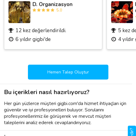
D. Organizasyon
5.0
12 kez değerlendirildi.
5 kez de
6 yıldır gigbi'de
4 yıldır
Hemen Talep Oluştur
Bu içerikleri nasıl hazırlıyoruz?
Her gün yüzlerce müşteri gigbi.com'da hizmet ihtiyaçları için
güvenilir ve iyi profesyonelleri buluyor. Sorularını
profesyonellerimiz ile görüşerek ve mevcut müşteri
taleplerini analiz ederek cevaplandırıyoruz.