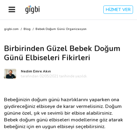
HİZMET VER
gigbi.com
/
Blog
/
Bebek Doğum Günü Organizasyon
Anasayfa
Birbirinden Güzel Bebek Doğum
Giriş Yap
Günü Elbiseleri Fikirleri
Kayıt Ol
Nedim Emre Akın
tarafından 02/05/2021 tarihinde yazıldı.
Kategoriler
Bebeğinizin doğum günü hazırlıklarını yaparken ona 
🎈
Biz Kimiz?
giydireceğiniz elbiseye de karar vermelisiniz. Doğum 
gününe özel, şık ve sevimli bir elbise alabilirsiniz. 
Bebek doğum günü elbiseleri modellerine göz atarak 
🧐
Nasıl Çalışır?
bebeğiniz için en uygun elbiseyi seçebilirsiniz.
🌟
Müşteri Değerlendirmeleri