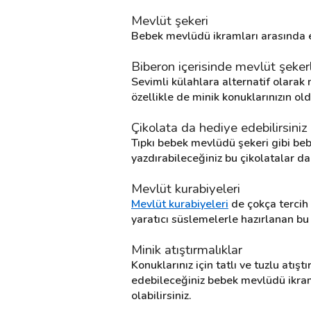
Mevlüt şekeri
Bebek mevlüdü ikramları arasında en
Destek
Biberon içerisinde mevlüt şekerl
İletişim
Sevimli külahlara alternatif olarak m
özellikle de minik konuklarınızın o
Kariyer
Çikolata da hediye edebilirsiniz
Blog
Tıpkı bebek mevlüdü şekeri gibi beb
yazdırabileceğiniz bu çikolatalar da
Mevlüt kurabiyeleri
Mevlüt kurabiyeleri
 de çokça tercih
yaratıcı süslemelerle hazırlanan bu
Minik atıştırmalıklar
Konuklarınız için tatlı ve tuzlu atışt
edebileceğiniz bebek mevlüdü ikramla
olabilirsiniz.