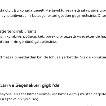
 olur. Bu konuda genellikle tavuklu veya etli pilav, pide gibi 
yı planlıyorsanız bu seçenekleri gözden geçirmelisiniz. Dilerse
ğerlendirebilirsiniz
in kurabiye, poğaça, kek, börek gibi lezzetli yiyecekler de hazı
irlerinizin gönlünü çalabilirsiniz.
mazsa olmazlardan biri de lohusa şerbetidir. Siz de konukların
ları ve Seçenekleri gigbi'de!
fesyonelleri sana hizmet vermek için hazır. Geçmiş müşteri değerle
şılaştır ve en iyisini seç.