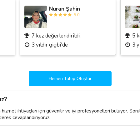
Nuran Şahin
5.0
7 kez değerlendirildi.
5 k
3 yıldır gigbi'de
3 y
Hemen Talep Oluştur
uz?
izmet ihtiyaçları için güvenilir ve iyi profesyonelleri buluyor. Soru
derek cevaplandırıyoruz.