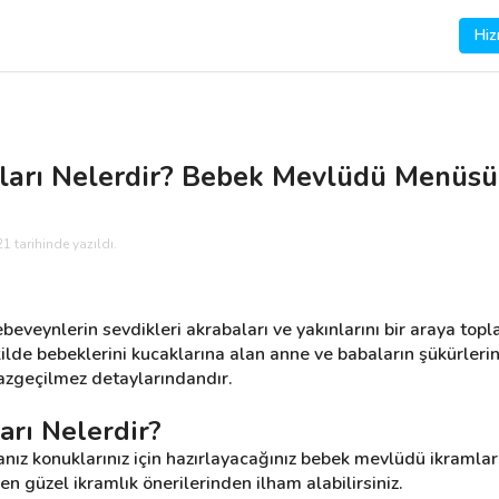
Hiz
arı Nelerdir? Bebek Mevlüdü Menüsü 
1 tarihinde yazıldı.
eveynlerin sevdikleri akrabaları ve yakınlarını bir araya topla
ilde bebeklerini kucaklarına alan anne ve babaların şükürlerin
azgeçilmez detaylarındandır.
rı Nelerdir?
ız konuklarınız için hazırlayacağınız bebek mevlüdü ikramları
z en güzel ikramlık önerilerinden ilham alabilirsiniz.