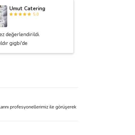
Umut Catering
5.0
ez değerlendirildi.
ıldır gigbi'de
larını profesyonellerimiz ile görüşerek