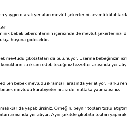
 yaygın olarak yer alan mevlüt şekerlerini sevimli külahlarda
eri
inik bebek biberonlarının içerisinde de mevlüt şekerlerinizi dağ
ldukça hoşuna gidecektir.
ek mevlüdü çikolataları da bulunuyor. Üzerine bebeğinizin ismi
 konuklarınıza ikram edebileceğiniz lezzetler arasında yer alıy
 edilen bebek mevlüdü ikramları arasında yer alıyor. Farklı ren
 bebek mevlüdü kurabiyelerini siz de mutlaka yapmalısınız.
ırmalıklar da yapabilirsiniz. Örneğin, peynir topları tuzlu atıştır
rı arasında yer alıyor. Aynı şekilde çikolata topları yaparak 