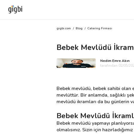
gigbi.com
/
Blog
/
Catering Firması
Anasayfa
Bebek Mevlüdü İkraml
Giriş Yap
Nedim Emre Akın
Kayıt Ol
tarafından 02/05/202
Kategoriler
Bebek mevlüdü, bebek sahibi olan eb
mevlüttür. Bir anlamda, sağlıklı şek
mevlüdü ikramları da bu günlerin v
🎈
Biz Kimiz?
Bebek Mevlüdü İkramla
🧐
Nasıl Çalışır?
Bebek mevlüdü yapmayı planlıyorsan
olmalısınız. Sizin için hazırladığımı
🌟
Müşteri Değerlendirmeleri