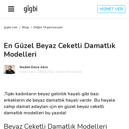
HİZMET VER
gigbi.com
/
Blog
/
Düğün Organizasyon
Anasayfa
En Güzel Beyaz Ceketli Damatlık
Giriş Yap
Modelleri
Kayıt Ol
Nedim Emre Akın
tarafından 28/05/2021 tarihinde yazıldı.
Kategoriler
,Tıpkı kadınların beyaz gelinlik hayali gibi bazı 
🎈
Biz Kimiz?
erkeklerin de beyaz damatlık hayali vardır. Bu hayale 
sahip damat adayları için en güzel beyaz ceketli 
damatlık modelleri bu yazıda!
🧐
Nasıl Çalışır?
Beyaz Ceketli Damatlık Modelleri 
🌟
Müşteri Değerlendirmeleri