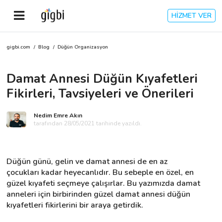
HİZMET VER
gigbi.com
/
Blog
/
Düğün Organizasyon
Anasayfa
Damat Annesi Düğün Kıyafetleri
Giriş Yap
Fikirleri, Tavsiyeleri ve Önerileri
Kayıt Ol
Nedim Emre Akın
tarafından 28/05/2021 tarihinde yazıldı.
Kategoriler
Düğün günü, gelin ve damat annesi de en az 
🎈
Biz Kimiz?
çocukları kadar heyecanlıdır. Bu sebeple en özel, en 
güzel kıyafeti seçmeye çalışırlar. Bu yazımızda damat 
anneleri için birbirinden güzel damat annesi düğün 
🧐
Nasıl Çalışır?
kıyafetleri fikirlerini bir araya getirdik.
🌟
Müşteri Değerlendirmeleri