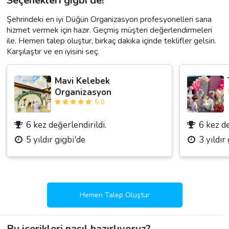
Seçenekleri gigbi'de!
Şehrindeki en iyi Düğün Organizasyon profesyonelleri sana
hizmet vermek için hazır. Geçmiş müşteri değerlendirmeleri
ile. Hemen talep oluştur, birkaç dakika içinde teklifler gelsin.
Karşılaştır ve en iyisini seç.
Mavi Kelebek
Organizasyon
5.0
6 kez değerlendirildi.
6 kez de
5 yıldır gigbi'de
3 yıldır
Hemen Talep Oluştur
Bu içerikleri nasıl hazırlıyoruz?