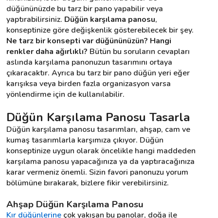
düğününüzde bu tarz bir pano yapabilir veya 
yaptırabilirsiniz. 
Düğün karşılama panosu
, 
konseptinize göre değişkenlik gösterebilecek bir şey. 
Destek
Ne tarz bir konsepti var düğününüzün?
Hangi 
renkler daha ağırlıklı?
 Bütün bu soruların cevapları 
İletişim
aslında karşılama panonuzun tasarımını ortaya 
çıkaracaktır. Ayrıca bu tarz bir pano düğün yeri eğer 
Kariyer
karışıksa veya birden fazla organizasyon varsa 
yönlendirme için de kullanılabilir.
Blog
Düğün Karşılama Panosu Tasarla
Düğün karşılama panosu tasarımları, ahşap, cam ve 
kumaş tasarımlarla karşımıza çıkıyor. Düğün 
konseptinize uygun olarak öncelikle hangi maddeden 
karşılama panosu yapacağınıza ya da yaptıracağınıza 
karar vermeniz önemli. Sizin favori panonuzu yorum 
bölümüne bırakarak, bizlere fikir verebilirsiniz.
Ahşap Düğün Karşılama Panosu
Kır düğünlerine
 çok yakışan bu panolar, doğa ile 