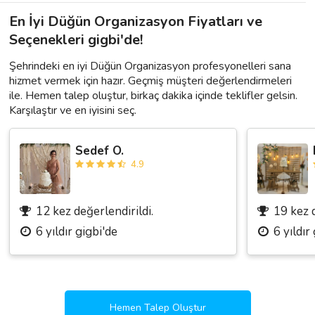
En İyi Düğün Organizasyon Fiyatları ve
Seçenekleri gigbi'de!
Şehrindeki en iyi Düğün Organizasyon profesyonelleri sana
hizmet vermek için hazır. Geçmiş müşteri değerlendirmeleri
ile. Hemen talep oluştur, birkaç dakika içinde teklifler gelsin.
Karşılaştır ve en iyisini seç.
Sedef O.
4.9
12 kez değerlendirildi.
19 kez d
6 yıldır gigbi'de
6 yıldır
Hemen Talep Oluştur