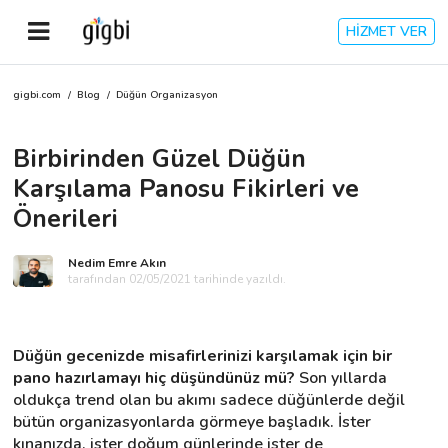
HİZMET VER
gigbi.com
/
Blog
/
Düğün Organizasyon
Anasayfa
Birbirinden Güzel Düğün
Giriş Yap
Karşılama Panosu Fikirleri ve
Kayıt Ol
Önerileri
Kategoriler
Nedim Emre Akın
tarafından 02/05/2021 tarihinde yazıldı.
🎈
Biz Kimiz?
Düğün gecenizde misafirlerinizi karşılamak için bir 
pano hazırlamayı hiç düşündünüz mü?
 Son yıllarda 
🧐
Nasıl Çalışır?
oldukça trend olan bu akımı sadece düğünlerde değil 
bütün organizasyonlarda görmeye başladık. İster 
🌟
Müşteri Değerlendirmeleri
kınanızda, ister doğum günlerinde ister de 