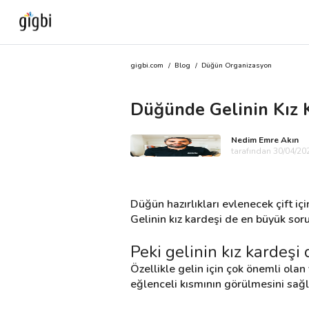
gigbi.com
/
Blog
/
Düğün Organizasyon
Anasayfa
Düğünde Gelinin Kız 
Giriş Yap
Nedim Emre Akın
Kayıt Ol
tarafından 30/04/202
Kategoriler
Düğün hazırlıkları evlenecek çift içi
Gelinin kız kardeşi de en büyük sor
🎈
Biz Kimiz?
Peki gelinin kız kardeşi
Özellikle gelin için çok önemli olan
🧐
Nasıl Çalışır?
eğlenceli kısmının görülmesini sağla
🌟
Müşteri Değerlendirmeleri