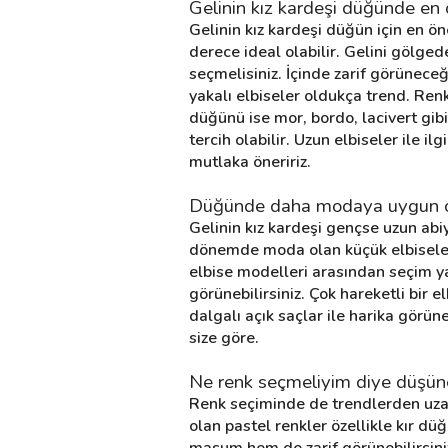
Gelinin kız kardeşi düğünde en ö
Gelinin kız kardeşi düğün için en ön
derece ideal olabilir. Gelini gölge
Destek
seçmelisiniz. İçinde zarif görüneceğin
yakalı elbiseler oldukça trend. Ren
İletişim
düğünü ise mor, bordo, lacivert gibi 
tercih olabilir. Uzun elbiseler ile i
Kariyer
mutlaka öneririz.
Blog
Düğünde daha modaya uygun olmal
Gelinin kız kardeşi gençse uzun abiy
dönemde moda olan küçük elbiseler, 
elbise modelleri arasından seçim ya
görünebilirsiniz. Çok hareketli bir el
dalgalı açık saçlar ile harika görüne
size göre.
Ne renk seçmeliyim diye düşünen 
Renk seçiminde de trendlerden uzak 
olan pastel renkler özellikle kır dü
masum hem de zarif görünebilirsiniz