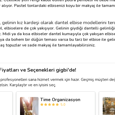
 alıyor. Pastel tonlardaki elbisenizi koyu bir makyaj ile tama
elinin kız kardeşi olarak dantel elbise modellerini terci
l, elbiselere de çok yakışıyor. Gelinin giydiği dantelli gelinl
niz. Midi ya da kısa elbiseler dantel kumaşıyla çok yakışan elbis
a da bohem bir düğün teması varsa bu tarz bir elbise ile gelini
salaş topuzlar ve sade makyaj ile tamamlayabilirsiniz.
yatları ve Seçenekleri gigbi'de!
profesyonelleri sana hizmet vermek için hazır. Geçmiş müşteri de
lsin. Karşılaştır ve en iyisini seç.
Time Organizasyon
5.0