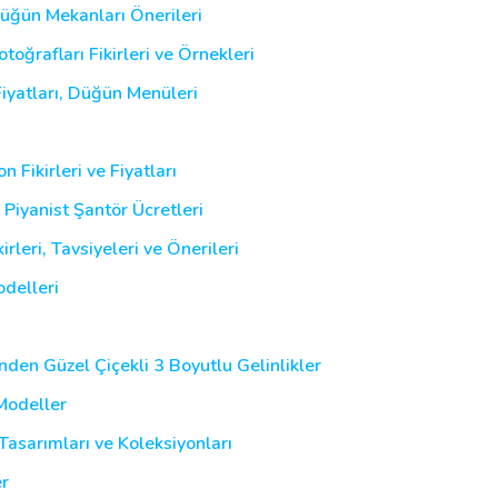
Düğün Mekanları Önerileri
oğrafları Fikirleri ve Örnekleri
yatları, Düğün Menüleri
 Fikirleri ve Fiyatları
, Piyanist Şantör Ücretleri
leri, Tavsiyeleri ve Önerileri
delleri
inden Güzel Çiçekli 3 Boyutlu Gelinlikler
 Modeller
asarımları ve Koleksiyonları
er