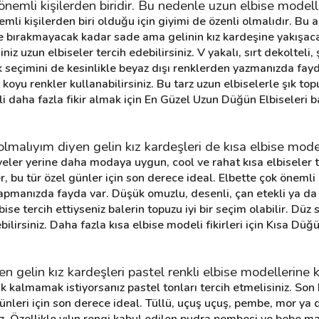
nemli kişilerden biridir. Bu nedenle uzun elbise modeller
emli kişilerden biri olduğu için giyimi de özenli olmalıdır. Bu 
de bırakmayacak kadar sade ama gelinin kız kardeşine yakışacak
iz uzun elbiseler tercih edebilirsiniz. V yakalı, sırt dekolteli, ş
k seçimini de kesinlikle beyaz dışı renklerden yazmanızda fayd
koyu renkler kullanabilirsiniz. Bu tarz uzun elbiselerle şık topuz
lgili daha fazla fikir almak için En Güzel Uzun Düğün Elbiseleri b
ıyım diyen gelin kız kardeşleri de kısa elbise modelle
eler yerine daha modaya uygun, cool ve rahat kısa elbiseler ter
bu tür özel günler için son derece ideal. Elbette çok önemli 
pmanızda fayda var. Düşük omuzlu, desenli, çan etekli ya da st
bise tercih ettiyseniz balerin topuzu iyi bir seçim olabilir. Düz 
bilirsiniz. Daha fazla kısa elbise modeli fikirleri için Kısa Düğü
gelin kız kardeşleri pastel renkli elbise modellerine k
kalmamak istiyorsanız pastel tonları tercih etmelisiniz. Son 
ğünleri için son derece ideal. Tüllü, uçuş uçuş, pembe, mor ya d
. Özellikle yılın rengi kabul edilen pudra pembesi ve bebe mavi