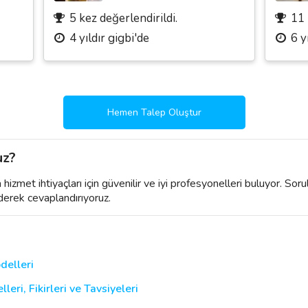
5 kez değerlendirildi.
11 
4 yıldır gigbi'de
6 y
Hemen Talep Oluştur
uz?
izmet ihtiyaçları için güvenilir ve iyi profesyonelleri buluyor. Soru
derek cevaplandırıyoruz.
delleri
ri, Fikirleri ve Tavsiyeleri