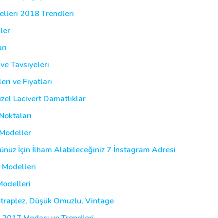
elleri 2018 Trendleri
ler
rı
ve Tavsiyeleri
ri ve Fiyatları
zel Lacivert Damatlıklar
Noktaları
 Modeller
nüz İçin İlham Alabileceğiniz 7 İnstagram Adresi
 Modelleri
Modelleri
Straplez, Düşük Omuzlu, Vintage
i 2017 Modası ve Trendleri