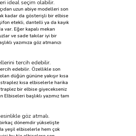
i ideal seçim olabilir.
açıdan uzun abiye modelleri son 
 kadar da gösterişli bir elbise 
ifon etekli, dantelli ya da kayık 
a var. Eğer kapalı mekan 
lar ve sade takılar iyi bir 
aşlıklı yazımıza göz atmanızı 
rini tercih edebilir.
cih edebilir. Özellikle son 
olan düğün gününe yakışır kısa 
raplez kısa elbiselerle harika 
straplez bir elbise giyecekseniz 
n Elbiseleri başlıklı yazımız tam 
esinlikle göz atmalı.
birkaç dönemdir yükselişte 
a yeşil elbiselerle hem çok 
si bu tür elbiselere son 