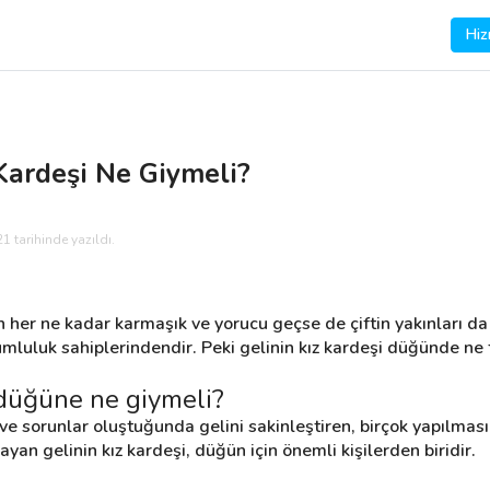
Hiz
Kardeşi Ne Giymeli?
1 tarihinde yazıldı.
n her ne kadar karmaşık ve yorucu geçse de çiftin yakınları da bu
umluluk sahiplerindendir. Peki gelinin kız kardeşi düğünde ne t
 düğüne ne giymeli?
 ve sorunlar oluştuğunda gelini sakinleştiren, birçok yapılması 
yan gelinin kız kardeşi, düğün için önemli kişilerden biridir.