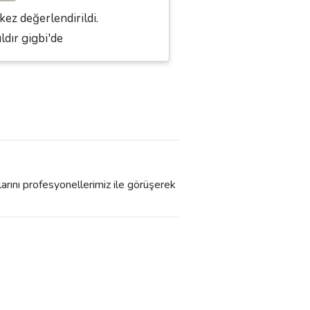
kez değerlendirildi.
ıldır gigbi'de
larını profesyonellerimiz ile görüşerek