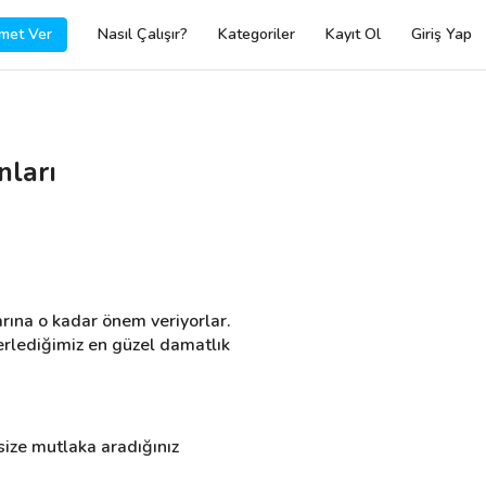
met Ver
Nasıl Çalışır?
Kategoriler
Kayıt Ol
Giriş Yap
nları
rına o kadar önem veriyorlar. 
erlediğimiz en güzel damatlık 
ize mutlaka aradığınız 