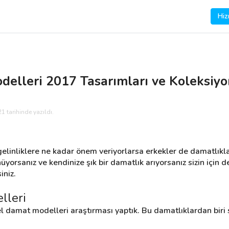
Hiz
elleri 2017 Tasarımları ve Koleksiyo
1 tarihinde yazıldı.
elinliklere ne kadar önem veriyorlarsa erkekler de damatlıkla
orsanız ve kendinize şık bir damatlık arıyorsanız sizin için d
iniz.
lleri
l damat modelleri araştırması yaptık. Bu damatlıklardan biri s