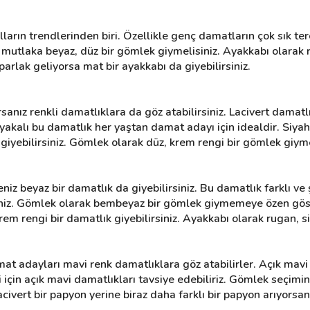
arın trendlerinden biri. Özellikle genç damatların çok sık terci
e mutlaka beyaz, düz bir gömlek giymelisiniz. Ayakkabı olarak r
 parlak geliyorsa mat bir ayakkabı da giyebilirsiniz.
anız renkli damatlıklara da göz atabilirsiniz. Lacivert damatlık
 yakalı bu damatlık her yaştan damat adayı için idealdir. Siyah
 giyebilirsiniz. Gömlek olarak düz, krem rengi bir gömlek giyme
iz beyaz bir damatlık da giyebilirsiniz. Bu damatlık farklı ve şı
rsiniz. Gömlek olarak bembeyaz bir gömlek giymemeye özen gös
em rengi bir damatlık giyebilirsiniz. Ayakkabı olarak rugan, si
 adayları mavi renk damatlıklara göz atabilirler. Açık mavi 
ri için açık mavi damatlıkları tavsiye edebiliriz. Gömlek seçimi
acivert bir papyon yerine biraz daha farklı bir papyon arıyorsanı