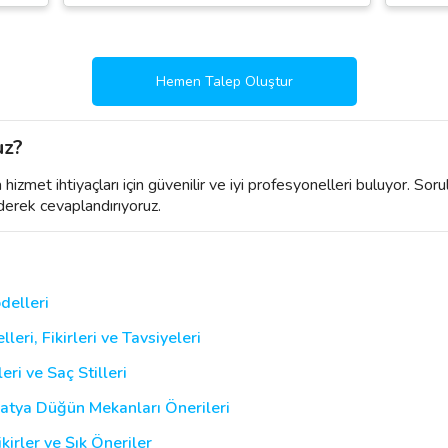
Hemen Talep Oluştur
uz?
izmet ihtiyaçları için güvenilir ve iyi profesyonelleri buluyor. Soru
derek cevaplandırıyoruz.
delleri
ri, Fikirleri ve Tavsiyeleri
ri ve Saç Stilleri
latya Düğün Mekanları Önerileri
kirler ve Şık Öneriler