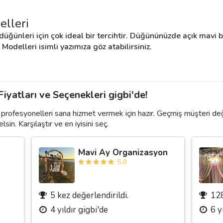
elleri
düğünleri için çok ideal bir tercihtir. Düğününüzde açık mavi b
odelleri isimli yazımıza göz atabilirsiniz.
yatları ve Seçenekleri gigbi'de!
profesyonelleri sana hizmet vermek için hazır. Geçmiş müşteri de
lsin. Karşılaştır ve en iyisini seç.
Mavi Ay Organizasyon
5.0
5 kez değerlendirildi.
128
4 yıldır gigbi'de
6 y