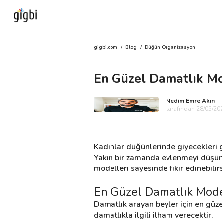
gigbi.com
/
Blog
/
Düğün Organizasyon
Anasayfa
En Güzel Damatlık Mod
Giriş Yap
Nedim Emre Akın
Kayıt Ol
tarafından 28/05/202
Kategoriler
Kadınlar düğünlerinde giyecekleri g
Yakın bir zamanda evlenmeyi düşünüy
modelleri sayesinde fikir edinebilirs
🎈
Biz Kimiz?
En Güzel Damatlık Mode
🧐
Nasıl Çalışır?
Damatlık arayan beyler için en güze
damatlıkla ilgili ilham verecektir.
🌟
Müşteri Değerlendirmeleri