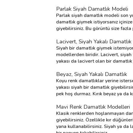
Parlak Siyah Damatlık Modeli
Parlak siyah damatlık modeli son yıll
Destek
damatlık giymek istiyorsanız içiniz
giyebilirsiniz. Bu görüntü size fazla
İletişim
Lacivert, Siyah Yakalı Damatlık
Kariyer
Siyah bir damatlık giymek istemiyors
modellerden biridir. Lacivert, siyah
Blog
yakası da lacivert olan bir damatlık
Beyaz, Siyah Yakalı Damatlık
Koyu renk damatlıklar yerine istersen
yakası siyah bir damatlık giyebili
pek hoş durmaz. Kırık beyaz ya da kr
Mavi Renk Damatlık Modelleri
Klasik renklerden hoşlanmayan damat
giyebilirsiniz. Özellikle kır düğünle
yana kullanabilirsiniz. Siyah ya da l
bir papyon takabilirsiniz.