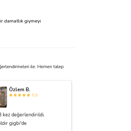
ir damatlık giymeyi 
ğerlendirmeleri ile. Hemen talep
Özlem B.
5.0
 kez değerlendirildi.
ıldır gigbi'de