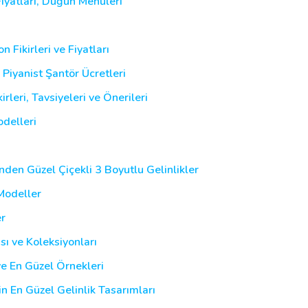
yatları, Düğün Menüleri
 Fikirleri ve Fiyatları
, Piyanist Şantör Ücretleri
leri, Tavsiyeleri ve Önerileri
delleri
inden Güzel Çiçekli 3 Boyutlu Gelinlikler
 Modeller
er
sı ve Koleksiyonları
ve En Güzel Örnekleri
in En Güzel Gelinlik Tasarımları