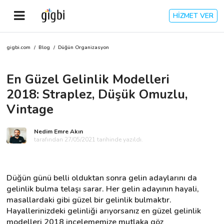
HİZMET VER
gigbi.com
/
Blog
/
Düğün Organizasyon
Anasayfa
En Güzel Gelinlik Modelleri
Giriş Yap
2018: Straplez, Düşük Omuzlu,
Kayıt Ol
Vintage
Kategoriler
Nedim Emre Akın
tarafından 27/05/2021 tarihinde yazıldı.
🎈
Biz Kimiz?
Düğün günü belli olduktan sonra gelin adaylarını da 
gelinlik bulma telaşı sarar. Her gelin adayının hayali, 
🧐
Nasıl Çalışır?
masallardaki gibi güzel bir gelinlik bulmaktır. 
Hayallerinizdeki gelinliği arıyorsanız en güzel gelinlik 
🌟
Müşteri Değerlendirmeleri
modelleri 2018 incelememize mutlaka göz 