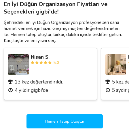
En İyi Düğün Organizasyon Fiyatları ve
Seçenekleri gigbi'de!
Şehrindeki en iyi Düğün Organizasyon profesyonelleri sana
hizmet vermek için hazır. Geçmiş müşteri değerlendirmeleri
ile. Hemen talep oluştur, birkaç dakika içinde teklifler gelsin.
Karşılaştır ve en iyisini seç.
Nisan S.
5.0
13 kez değerlendirildi.
5 kez de
4 yıldır gigbi'de
5 aydır 
Hemen Talep Oluştur