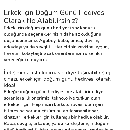
Erkek İçin Doğum Günü Hediyesi 
Destek
Olarak Ne Alabilirsiniz?
Erkek için doğum günü hediyesi söz konusu 
İletişim
olduğunda seçeneklerinizin daha az olduğunu 
düşünebilirsiniz. Ağabey, baba, amca, dayı, iş 
Kariyer
arkadaşı ya da sevgili... Her birinin zevkine uygun, 
hayatını kolaylaştıracak önerilerimizin size fikir 
Blog
vereceğini umuyoruz.
İletişiminiz asla kopmasın diye taşınabilir şarj 
cihazı, erkek için doğum günü hediyesi olarak 
ideal.
Erkeğe doğum günü hediyesi ne alabilirim diye 
soranlara ilk önerimiz, teknolojiye tutkun olan 
erkekler için. Hepimizin korkulu rüyası olan şarj 
bitmesine soruna çözüm bulan taşınabilir şarj 
cihazları, erkekler için kullanışlı bir hediye olabilir. 
Baba, sevgili, arkadaş ya da kardeşler için doğum 
günü hediyesi fikirleri arayışındaysanız, üzerine isim 