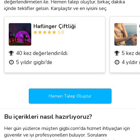
değerlendirmeleri ile. Hemen talep oluştur, birkaç dakika
içinde teklifler gelsin. Karşılaştır ve en iyisini seç.
Haflinger Çiftliği
5.0
40 kez değerlendirildi.
5 kez de
5 yıldır gigbi'de
4 yıldır
Hemen Talep Oluştur
Bu içerikleri nasıl hazırlıyoruz?
Her gün yüzlerce müşteri gigbi.com'da hizmet ihtiyaçları için
güvenilir ve iyi profesyonelleri buluyor. Sorularını