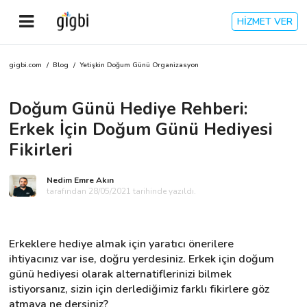
HİZMET VER
gigbi.com
/
Blog
/
Yetişkin Doğum Günü Organizasyon
Anasayfa
Doğum Günü Hediye Rehberi:
Giriş Yap
Erkek İçin Doğum Günü Hediyesi
Kayıt Ol
Fikirleri
Kategoriler
Nedim Emre Akın
tarafından 28/05/2021 tarihinde yazıldı.
🎈
Biz Kimiz?
Erkeklere hediye almak için yaratıcı önerilere 
ihtiyacınız var ise, doğru yerdesiniz. Erkek için doğum 
🧐
Nasıl Çalışır?
günü hediyesi olarak alternatiflerinizi bilmek 
istiyorsanız, sizin için derlediğimiz farklı fikirlere göz 
🌟
Müşteri Değerlendirmeleri
atmaya ne dersiniz?