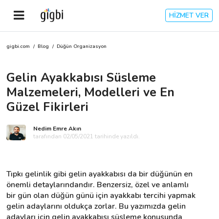
HİZMET VER
gigbi.com
/
Blog
/
Düğün Organizasyon
Anasayfa
Gelin Ayakkabısı Süsleme
Giriş Yap
Malzemeleri, Modelleri ve En
Kayıt Ol
Güzel Fikirleri
Kategoriler
Nedim Emre Akın
tarafından 02/05/2021 tarihinde yazıldı.
🎈
Biz Kimiz?
Tıpkı gelinlik gibi gelin ayakkabısı da bir düğünün en 
önemli detaylarındandır. Benzersiz, özel ve anlamlı 
🧐
Nasıl Çalışır?
bir gün olan düğün günü için ayakkabı tercihi yapmak 
gelin adaylarını oldukça zorlar. Bu yazımızda gelin 
🌟
Müşteri Değerlendirmeleri
adayları için gelin ayakkabısı süsleme konusunda 