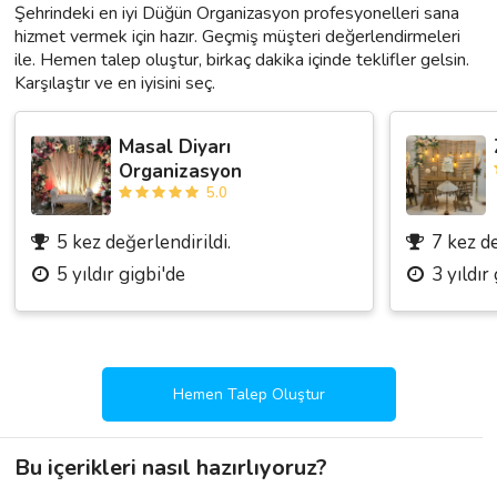
Şehrindeki en iyi Düğün Organizasyon profesyonelleri sana
hizmet vermek için hazır. Geçmiş müşteri değerlendirmeleri
ile. Hemen talep oluştur, birkaç dakika içinde teklifler gelsin.
Karşılaştır ve en iyisini seç.
Masal Diyarı
Organizasyon
5.0
5 kez değerlendirildi.
7 kez de
5 yıldır gigbi'de
3 yıldır
Hemen Talep Oluştur
Bu içerikleri nasıl hazırlıyoruz?