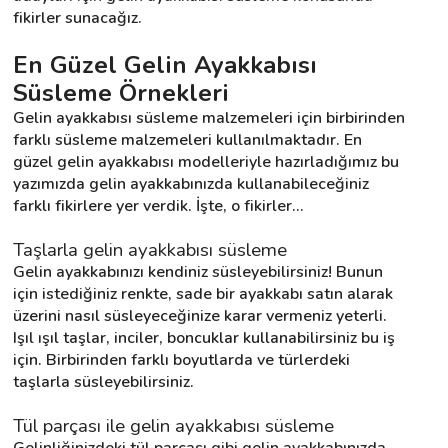
fikirler sunacağız.
En Güzel Gelin Ayakkabısı 
Destek
Süsleme Örnekleri
İletişim
Gelin ayakkabısı süsleme malzemeleri için birbirinden 
farklı süsleme malzemeleri kullanılmaktadır. En 
Kariyer
güzel gelin ayakkabısı modelleriyle hazırladığımız bu 
yazımızda gelin ayakkabınızda kullanabileceğiniz 
Blog
farklı fikirlere yer verdik. İşte, o fikirler...
Taşlarla gelin ayakkabısı süsleme
Gelin ayakkabınızı kendiniz süsleyebilirsiniz! Bunun 
için istediğiniz renkte, sade bir ayakkabı satın alarak 
üzerini nasıl süsleyeceğinize karar vermeniz yeterli. 
Işıl ışıl taşlar, inciler, boncuklar kullanabilirsiniz bu iş 
için. Birbirinden farklı boyutlarda ve türlerdeki 
taşlarla süsleyebilirsiniz.
Tül parçası ile gelin ayakkabısı süsleme
Gelinliğinizdeki tül parçası gibi gelin ayakkabınızda 