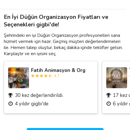
En İyi Düğün Organizasyon Fiyatları ve
Seçenekleri gigbi'de!
Şehrindeki en iyi Düğün Organizasyon profesyonelleri sana
hizmet vermek için hazır. Geçmiş müşteri değerlendirmeleri
ile. Hemen talep oluştur, birkaç dakika içinde teklifler gelsin.
Karşılaştır ve en iyisini seç.
Fatih Animasyon & Org
4.7
30 kez değerlendirildi.
17 kez d
4 yıldır gigbi'de
6 yıldır