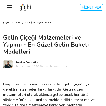
HİZMET VER
gigbi.com
/
Blog
/
Düğün Organizasyon
Anasayfa
Gelin Çiçeği Malzemeleri ve
Giriş Yap
Yapımı - En Güzel Gelin Buketi
Kayıt Ol
Modelleri
Kategoriler
Nedim Emre Akın
tarafından 01/05/2021 tarihinde yazıldı.
🎈
Biz Kimiz?
Düğünlerin en önemli aksesuarları gelin çiçeği için 
gerekli malzemeler farklı farklıdır. 
Gelin çiçeği 
🧐
Nasıl Çalışır?
malzemeleri
 olarak aklınıza gelebilecek her türlü 
süsleme ürünü kullanılabilmekle birlikte, tasarıma ve 
🌟
Müşteri Değerlendirmeleri
zevkinize göre malzemeye karar verilmektedir.