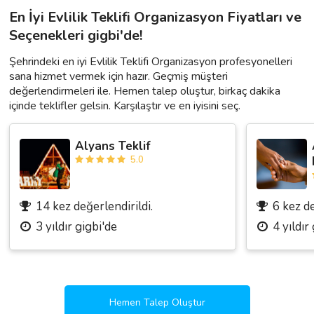
En İyi Evlilik Teklifi Organizasyon Fiyatları ve
Seçenekleri gigbi'de!
Şehrindeki en iyi Evlilik Teklifi Organizasyon profesyonelleri
sana hizmet vermek için hazır. Geçmiş müşteri
değerlendirmeleri ile. Hemen talep oluştur, birkaç dakika
içinde teklifler gelsin. Karşılaştır ve en iyisini seç.
Alyans Teklif
5.0
14 kez değerlendirildi.
6 kez de
3 yıldır gigbi'de
4 yıldır
Hemen Talep Oluştur