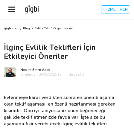
HİZMET VER
gigbi.com
/
Blog
/
Evlilik Teklifi Organizasyon
Anasayfa
İlginç Evlilik Teklifleri İçin
Giriş Yap
Etkileyici Öneriler
Kayıt Ol
Nedim Emre Akın
tarafından 06/05/2021 tarihinde yazıldı.
Kategoriler
Evlenmeye karar verdikten sonra en önemli aşama 
🎈
Biz Kimiz?
olan teklif aşaması, en özenli hazırlanması gereken 
kısımdır. Onu iyi tanıyorsanız onun beğeneceği 
şekilde teklif etmenizde fayda var. İşte size bu 
🧐
Nasıl Çalışır?
aşamada fikir verebilecek ilginç evlilik teklifleri.
🌟
Müşteri Değerlendirmeleri