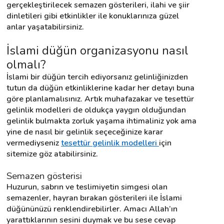
gerçekleştirilecek semazen gösterileri, ilahi ve şiir 
dinletileri gibi etkinlikler ile konuklarınıza güzel 
anlar yaşatabilirsiniz.
Destek
İslami düğün organizasyonu nasıl 
İletişim
olmalı?
İslami bir düğün tercih ediyorsanız gelinliğinizden 
Kariyer
tutun da düğün etkinliklerine kadar her detayı buna 
göre planlamalısınız. Artık muhafazakar ve tesettür 
Blog
gelinlik modelleri de oldukça yaygın olduğundan 
gelinlik bulmakta zorluk yaşama ihtimaliniz yok ama 
yine de nasıl bir gelinlik seçeceğinize karar 
vermediyseniz 
tesettür gelinlik modelleri 
için 
sitemize göz atabilirsiniz.
Semazen gösterisi
Huzurun, sabrın ve teslimiyetin simgesi olan 
semazenler, hayran bırakan gösterileri ile İslami 
düğününüzü renklendirebilirler. Amacı Allah’ın 
yarattıklarının sesini duymak ve bu sese cevap 