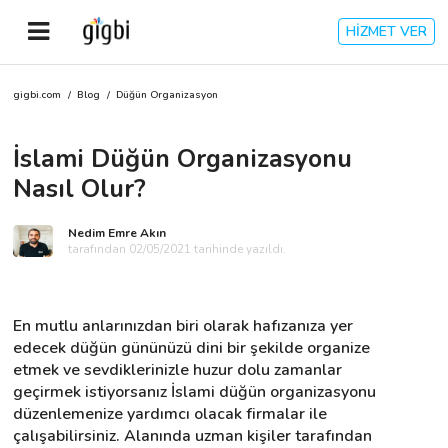
HİZMET VER
gigbi.com
/
Blog
/
Düğün Organizasyon
Anasayfa
İslami Düğün Organizasyonu
Giriş Yap
Nasıl Olur?
Kayıt Ol
Nedim Emre Akın
tarafından 02/05/2021 tarihinde yazıldı.
Kategoriler
En mutlu anlarınızdan biri olarak hafızanıza yer 
🎈
Biz Kimiz?
edecek düğün gününüzü dini bir şekilde organize 
etmek ve sevdiklerinizle huzur dolu zamanlar 
geçirmek istiyorsanız İslami düğün organizasyonu 
🧐
Nasıl Çalışır?
düzenlemenize yardımcı olacak firmalar ile 
çalışabilirsiniz. Alanında uzman kişiler tarafından 
🌟
Müşteri Değerlendirmeleri