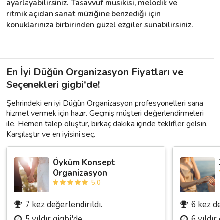
ayarlayabilirsiniz. Tasavvuf musikisi, melodik ve 
ritmik açıdan sanat müziğine benzediği için 
konuklarınıza birbirinden güzel ezgiler sunabilirsiniz.
En İyi Düğün Organizasyon Fiyatları ve
Seçenekleri gigbi'de!
Şehrindeki en iyi Düğün Organizasyon profesyonelleri sana
hizmet vermek için hazır. Geçmiş müşteri değerlendirmeleri
ile. Hemen talep oluştur, birkaç dakika içinde teklifler gelsin.
Karşılaştır ve en iyisini seç.
Öyküm Konsept
Organizasyon
5.0
7 kez değerlendirildi.
6 kez de
5 yıldır gigbi'de
6 yıldır