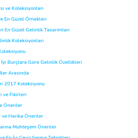
sı ve Koleksiyonları
ve En Güzel Örnekleri
in En Güzel Gelinlik Tasarımları
inlik Koleksiyonları
Koleksiyonu
İyi Burçlara Göre Gelinlik Özellikleri
dler Arasında
eri 2017 Koleksiyonu
 ve Fikirleri
a Öneriler
r ve Harika Öneriler
larına Muhteşem Öneriler
ve En İyi Çeyiz Serme Teknikleri