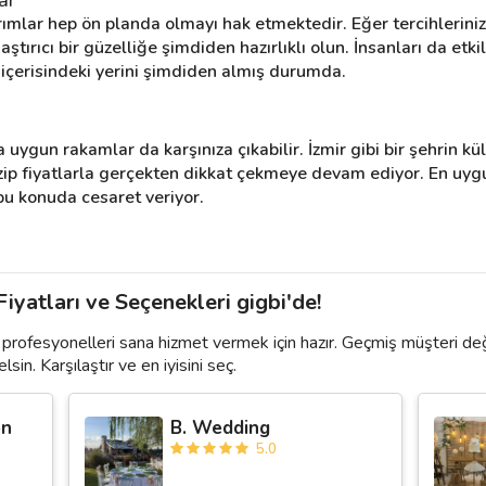
ımlar hep ön planda olmayı hak etmektedir. Eğer tercihleriniz
tırıcı bir güzelliğe şimdiden hazırlıklı olun. İnsanları da etk
a içerisindeki yerini şimdiden almış durumda.
kça uygun rakamlar da karşınıza çıkabilir. İzmir gibi bir şehrin k
p fiyatlarla gerçekten dikkat çekmeye devam ediyor. En uygun f
bu konuda cesaret veriyor.
yatları ve Seçenekleri gigbi'de!
profesyonelleri sana hizmet vermek için hazır. Geçmiş müşteri de
lsin. Karşılaştır ve en iyisini seç.
on
B. Wedding
5.0