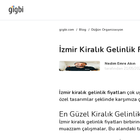
gigbi.com
/
Blog
/
Düğün Organizasyon
Anasayfa
İzmir Kiralık Gelinlik
Giriş Yap
Nedim Emre Akın
Kayıt Ol
tarafından 21/05/202
Kategoriler
İzmir kiralık gelinlik fiyatları
 çok u
özel tasarımlar şeklinde karşımıza 
🎈
Biz Kimiz?
En Güzel Kiralık Gelinli
İzmir kiralık gelinlik fiyatları birb
🧐
Nasıl Çalışır?
muazzam çalışmalar, Bu alandaki tasa
🌟
Müşteri Değerlendirmeleri