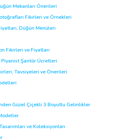
Düğün Mekanları Önerileri
oğrafları Fikirleri ve Örnekleri
yatları, Düğün Menüleri
 Fikirleri ve Fiyatları
, Piyanist Şantör Ücretleri
leri, Tavsiyeleri ve Önerileri
delleri
inden Güzel Çiçekli 3 Boyutlu Gelinlikler
 Modeller
asarımları ve Koleksiyonları
er