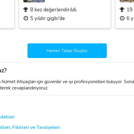
8 kez değerlendirildi.
19 
5 yıldır gigbi'de
6 y
Hemen Talep Oluştur
uz?
izmet ihtiyaçları için güvenilir ve iyi profesyonelleri buluyor. Soru
derek cevaplandırıyoruz.
delleri
ri, Fikirleri ve Tavsiyeleri