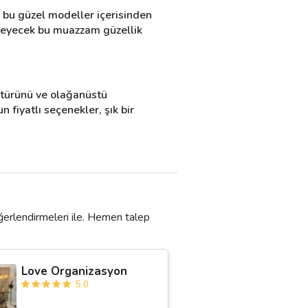
 bu güzel modeller içerisinden 
ileyecek bu muazzam güzellik 
ültürünü ve olağanüstü 
iyatlı seçenekler, şık bir 
ğerlendirmeleri ile. Hemen talep
Love Organizasyon
5.0