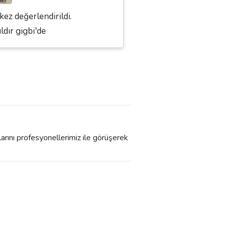
kez değerlendirildi.
ıldır gigbi'de
larını profesyonellerimiz ile görüşerek