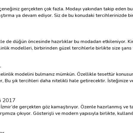
 seçeneğiniz gerçekten çok fazla. Modayı yakından takip eden bu 
ştırma ya devam ediyor. Siz de bu konudaki tercihlerinizde birli
kle de düğün öncesinde hazırlıklar bu modadan etkileniyor. Ki
nlik modelleri, birbirinden güzel tercihlerle birlikte size şan
r
gelinlik modelini bulmanız mümkün. Özellikle tesettür konusunda
 şık tercihleri daha nitelikli hale getirecektir. İsteğinize v
ri 2017
İzmir’de gerçekten göz kamaştırıyor. Özenle hazırlanmış ve 
arşımıza çıkıyor. Gösterişli ve modern yapısıyla birlikte, kullan
ar