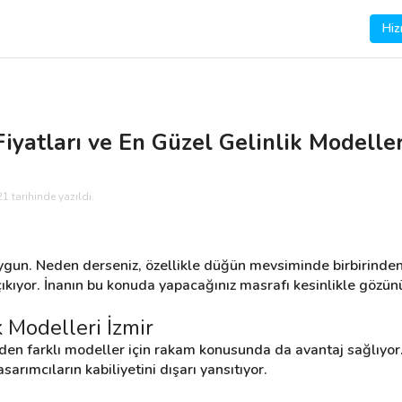
Hiz
 Fiyatları ve En Güzel Gelinlik Modeller
1 tarihinde yazıldı.
ygun. Neden derseniz, özellikle düğün mevsiminde birbirinden 
çıkıyor. İnanın bu konuda yapacağınız masrafı kesinlikle gözü
k Modelleri İzmir 
irinden farklı modeller için rakam konusunda da avantaj sağlıyor. 
rımcıların kabiliyetini dışarı yansıtıyor.