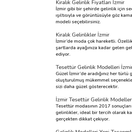
Kiralık Gelinlik Fiyatları İzmir
İzmir gibi bir şehirde gelinlik için
ışıltısıyla ve görüntüsüyle göz kama
Destek
modeli seçebilirsiniz.
İletişim
Kiralık Gelinlikler İzmir
İzmir’de moda çok hareketli. Özelli
Kariyer
şartlarda ayağınıza kadar gelen geli
ediyor.
Blog
Tesettür Gelinlik Modelleri İzmi
Güzel İzmir’de aradığınız her türlü 
oluşturulmuş mükemmel seçenekler, Bu
sizi daha güzel gösterecektir.
İzmir Tesettür Gelinlik Modelle
Tesettür modasının 2017 sonuçları 
gelinlikler, ideal bir tercih olarak k
gerçekten dikkat çekiyor.
Gelinlik Modelleri Yeni Tasarıml