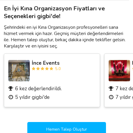
En İyi Kına Organizasyon Fiyatları ve
Seçenekleri gigbi'de!
Şehrindeki en iyi Kına Organizasyon profesyonelleri sana
hizmet vermek için hazır. Geçmiş müşteri değerlendirmeleri
ile. Hemen talep oluştur, birkaç dakika içinde teklifler gelsin.
Karşılaştır ve en iyisini seç.
İnce Events
5.0
6 kez değerlendirildi.
7 kez de
5 yıldır gigbi'de
7 yıldır
Hemen Talep Oluştur