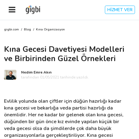
HİZMET VER
gigbi.com
/
Blog
/
Kına Organizasyon
Anasayfa
Kına Gecesi Davetiyesi Modelleri
Giriş Yap
ve Birbirinden Güzel Örnekleri
Kayıt Ol
Nedim Emre Akın
tarafından 01/05/2021 tarihinde yazıldı.
Kategoriler
Evlilik yolunda olan çiftler için düğün hazırlığı kadar 
🎈
Biz Kimiz?
kına gecesi ve bekarlığa veda partisi hazırlığı da 
önemlidir. Her ne kadar bir gelenek olan kına gecesi, 
düğünden bir gün önce kız evinde yapılan küçük bir 
🧐
Nasıl Çalışır?
veda gecesi olsa da şimdilerde çok daha büyük 
organizasyonlarla gerçekleştiriliyor. Kına gecesi 
🌟
Müşteri Değerlendirmeleri